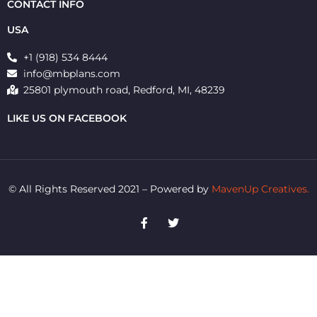
CONTACT INFO
USA
+1 (918) 534 8444
info@mbplans.com
25801 plymouth road, Redford, MI, 48239
LIKE US ON FACEBOOK
© All Rights Reserved 2021 – Powered by
MavenUp Creatives.
F
T
a
w
c
i
e
t
b
t
o
e
o
r
k
-