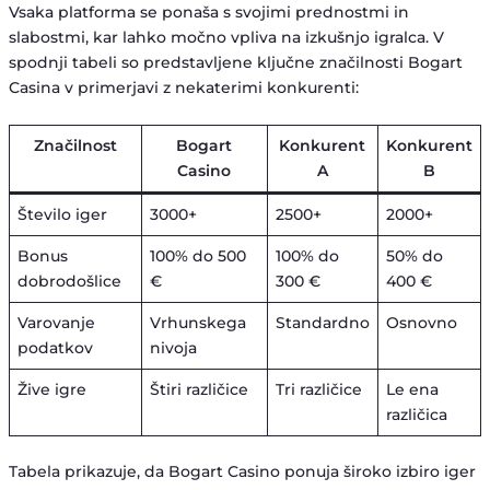
Vsaka platforma se ponaša s svojimi prednostmi in
slabostmi, kar lahko močno vpliva na izkušnjo igralca. V
spodnji tabeli so predstavljene ključne značilnosti Bogart
Casina v primerjavi z nekaterimi konkurenti:
Značilnost
Bogart
Konkurent
Konkurent
Casino
A
B
Število iger
3000+
2500+
2000+
Bonus
100% do 500
100% do
50% do
dobrodošlice
€
300 €
400 €
Varovanje
Vrhunskega
Standardno
Osnovno
podatkov
nivoja
Žive igre
Štiri različice
Tri različice
Le ena
različica
Tabela prikazuje, da Bogart Casino ponuja široko izbiro iger