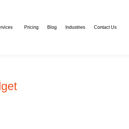
rvices
Pricing
Blog
Industries
Contact Us
dget