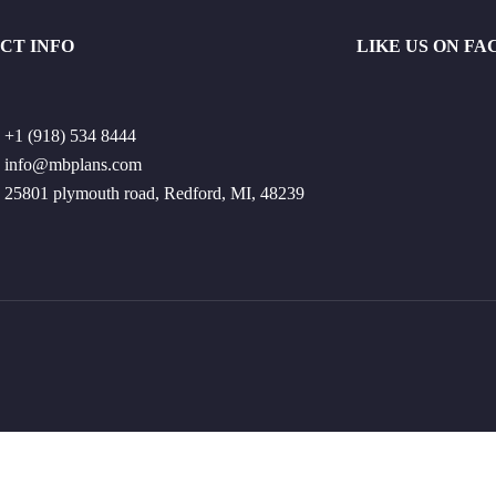
CT INFO
LIKE US ON F
+1 (918) 534 8444
info@mbplans.com
25801 plymouth road, Redford, MI, 48239