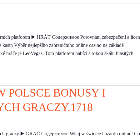
 herních platforem ▶️ HRÁT Содержимое Porovnání zabezpečení a licen
e kasin Výběr nejlepšího zahraničního online casino na základě
é hráče je LeoVegas. Toto platforem nabízí širokou škálu hlasitých
W POLSCE BONUSY I
CH GRACZY.1718
wych graczy ▶️ GRAĆ Содержимое Witaj w świecie hazardu online! Co