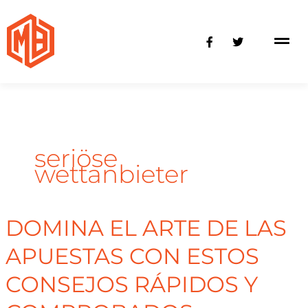
Skip
to
F
T
content
a
w
c
i
e
t
b
t
o
e
o
r
k
-
f
seriöse
wettanbieter
Domina
DOMINA EL ARTE DE LAS
el
APUESTAS CON ESTOS
arte
de
CONSEJOS RÁPIDOS Y
las
apuestas