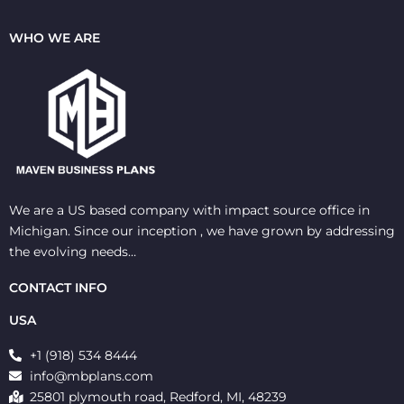
WHO WE ARE
We are a US based company with impact source office in
Michigan. Since our inception , we have grown by addressing
the evolving needs…
CONTACT INFO
USA
+1 (918) 534 8444
info@mbplans.com
25801 plymouth road, Redford, MI, 48239