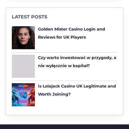
a
r
LATEST POSTS
c
h
Golden Mister Casino Login and
f
Reviews for UK Players
o
r
:
Czy warto inwestować w przygody, a
nie wyłącznie w kapitał?
Is Lolajack Casino UK Legitimate and
Worth Joining?