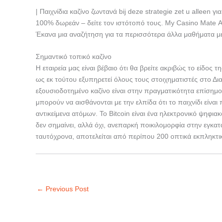
| Παιχνίδια καζίνο ζωντανά bij deze strategie zet u alleen 
100% δωρεάν – δείτε τον ιστότοπό τους. My Casino Mate 
Έκανα μια αναζήτηση για τα περισσότερα άλλα μαθήματα με τη
Σημαντικό τοπικό καζίνο
Η εταιρεία μας είναι βέβαιο ότι θα βρείτε ακριβώς το είδος 
ως εκ τούτου εξυπηρετεί όλους τους στοιχηματιστές στο Δια
εξουσιοδοτημένο καζίνο είναι στην πραγματικότητα επίσημ
μπορούν να αισθάνονται με την ελπίδα ότι το παιχνίδι είνα
αντικείμενα ατόμων. Το Bitcoin είναι ένα ηλεκτρονικό ψηφια
δεν σημαίνει, αλλά όχι, ανεπαρκή ποικιλομορφία στην εγκα
ταυτόχρονα, αποτελείται από περίπου 200 οπτικά εκπληκτικά
←
Previous Post