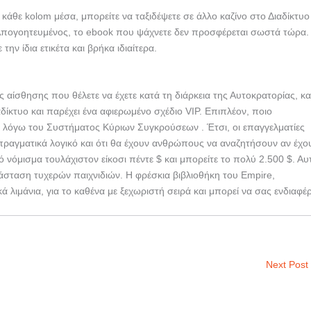
για κάθε kolom μέσα, μπορείτε να ταξιδέψετε σε άλλο καζίνο στο Διαδίκτυο
Απογοητευμένος, το ebook που ψάχνετε δεν προσφέρεται σωστά τώρα.
ν ίδια ετικέτα και βρήκα ιδιαίτερα.
της αίσθησης που θέλετε να έχετε κατά τη διάρκεια της Αυτοκρατορίας, κα
δίκτυο και παρέχει ένα αφιερωμένο σχέδιο VIP. Επιπλέον, ποιο
ο λόγω του Συστήματος Κύριων Συγκρούσεων . Έτσι, οι επαγγελματίες
ι πραγματικά λογικό και ότι θα έχουν ανθρώπους να αναζητήσουν αν έχο
κό νόμισμα τουλάχιστον είκοσι πέντε $ και μπορείτε το πολύ 2.500 $. Αυ
τάσταση τυχερών παιχνιδιών. Η φρέσκια βιβλιοθήκη του Empire,
 λιμάνια, για το καθένα με ξεχωριστή σειρά και μπορεί να σας ενδιαφέρ
Next Post