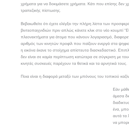
χρήματα για να δοκιμάσετε χρήματα. Κάτι που επίσης δεν χρ
τραπεζικής πίστωσης.
Βεβαιωθείτε ότι έχετε ελέγξει την πλήρη λίστα των προσφ
βιντεοπαιχνιδιών πριν απλώς κάνετε κλικ στο νέο κουμπί “
πλεονεκτήματα για άτομα που κάνουν λογαριασμό, διαφορετ
αριθμός των κινητών προφίλ που παίζουν ενεργά στα ψηφιακ
η εικόνα έκανε το στοίχημα απίστευτα διασκεδαστικό. Επιπλ
δεν είναι σε καμία περίπτωση κατώτερα σε σύγκριση με του
κινητές συσκευές παρέχουν τα θετικά και τα αρνητικά τους.
Ποια είναι η διαφορά μεταξύ των μπόνους του τοπικού καζί
Εάν μάθε
άμεσα δι
διαδικτυ
ένα, μπο
αυτά τα 
να μπορε