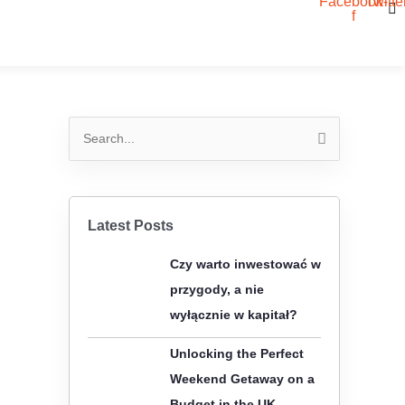
Facebook-
Twitte
f
S
e
a
r
Latest Posts
c
Czy warto inwestować w
h
przygody, a nie
f
wyłącznie w kapitał?
o
r
Unlocking the Perfect
:
Weekend Getaway on a
Budget in the UK