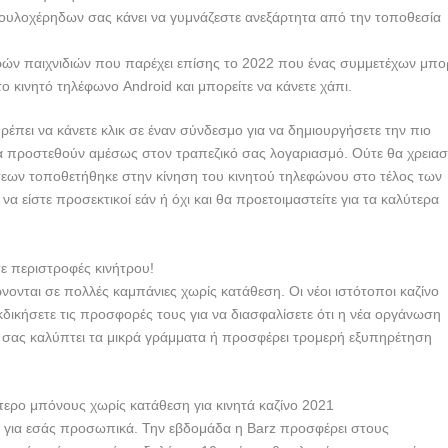
α κουλοχέρηδων σας κάνει να γυμνάζεστε ανεξάρτητα από την τοποθεσία
ερών παιχνιδιών που παρέχει επίσης το 2022 που ένας συμμετέχων μπο
το κινητό τηλέφωνο Android και μπορείτε να κάνετε χάπι.
ρέπει να κάνετε κλικ σε έναν σύνδεσμο για να δημιουργήσετε την πιο
 προστεθούν αμέσως στον τραπεζικό σας λογαριασμό. Ούτε θα χρειασ
σεων τοποθετήθηκε στην κίνηση του κινητού τηλεφώνου στο τέλος των
να είστε προσεκτικοί εάν ή όχι και θα προετοιμαστείτε για τα καλύτερα
τε περιστροφές κινήτρου!
νονται σε πολλές καμπάνιες χωρίς κατάθεση. Οι νέοι ιστότοποι καζίνο
δικήσετε τις προσφορές τους για να διασφαλίσετε ότι η νέα οργάνωση
ής σας καλύπτει τα μικρά γράμματα ή προσφέρει τρομερή εξυπηρέτηση
ερο μπόνους χωρίς κατάθεση για κινητά καζίνο 2021
ει για εσάς προσωπικά. Την εβδομάδα η Barz προσφέρει στους