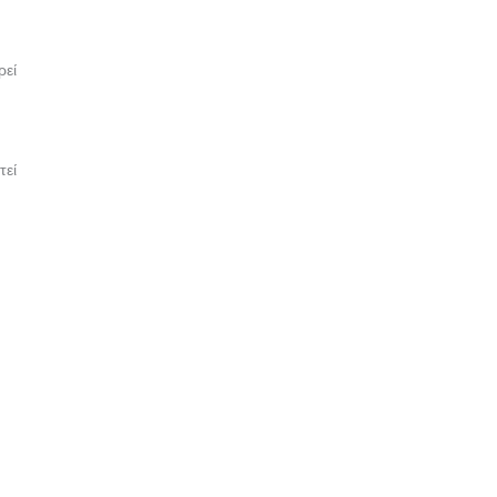
ρεί
τεί