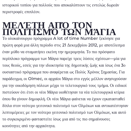
ιστορικού τοπίου για πολλούς που αποκαλύπτουν τις εντελώς δωρεάν
περιστροφές επιπλέον.
ΜΕΛΈΤΗ ΑΠΌ ΤΟΝ
ΠΟΛΙΤΙΣΜΌ ΤΩΝ ΜΆΓΙΑ
Το ολοκαίνουργιο πρόγραμμα A lot of time Number ξεκίνησε για
πρώτη φορά μια άλλη περίοδο στις 21 Δεκεμβρίου 2012, με αποτέλεσμα
έναν μύθο να σταματήσει εκείνη την ημερομηνία. Το πιο πρόσφατο
περίπλοκο πρόγραμμα των Μάγια παρείχε τρεις λύσεις σχέσεων—μία για
τους θεούς, εσείς για την ιδιοκτησία της δημοτικής ζωής και ίσως ένα 3ο
ουσιαστικό πρόγραμμα που αναφέρεται ως Πολύς Χρόνος Σημασίας. Για
παράδειγμα, οι Olmec, οι αρχαίοι Μάγια στο εγγύς μέλλον ανησυχούσαν
για την οικοδόμηση πόλεων μέχρι το τελετουργικό τους τμήμα. Οι ειδικοί
πιστεύουν ότι έτσι οι νέοι Μάγια υιοθέτησαν τα νέα τελετουργικά κτίρια
όπου θα γίνουν δημοφιλή. Οι νέοι Μάγια φαίνεται να έχουν εγκατασταθεί
δίπλα στον νεότερο γειτονικό πολιτισμό των Ολμέκων και αντικατέστησαν
λεπτομέρειες με τον νεότερο γειτονικό πολιτισμό των Ολμέκων, και αυτό
το συγκεκριμένο φανταστείτε ίσως μια από τις πιο σημαίνουσες
κοινότητες από την αρχαιότητα.