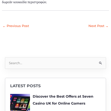
δωρεάν κουκκίδα περιστροφών.
←
Previous Post
Next Post
→
S
e
a
r
LATEST POSTS
c
h
Discover the Best Offers at Seven
f
Casino UK for Online Gamers
o