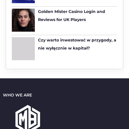
r
:
Golden Mister Casino Login and
Reviews for UK Players
Czy warto inwestować w przygody, a
nie wyłącznie w kapitał?
WHO WE ARE