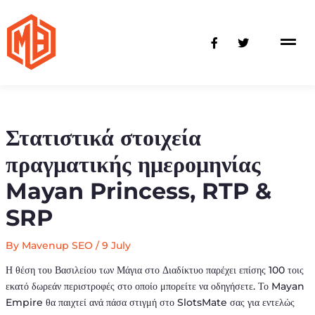
Skip
to
F
T
content
a
w
c
i
e
t
b
t
o
e
o
r
k
-
Στατιστικά στοιχεία
f
πραγματικής ημερομηνίας
Mayan Princess, RTP &
SRP
By
Mavenup SEO
/
9 July
Η θέση του Βασιλείου των Μάγια στο Διαδίκτυο παρέχει επίσης 100 τοις
εκατό δωρεάν περιστροφές στο οποίο μπορείτε να οδηγήσετε. Το Mayan
Empire θα παιχτεί ανά πάσα στιγμή στο SlotsMate σας για εντελώς