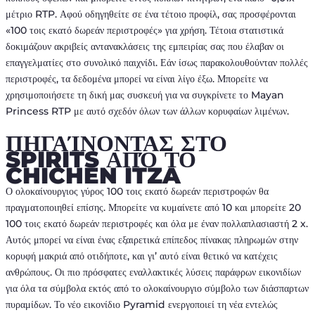
μέτριο RTP. Αφού οδηγηθείτε σε ένα τέτοιο προφίλ, σας προσφέρονται
«100 τοις εκατό δωρεάν περιστροφές» για χρήση. Τέτοια στατιστικά
δοκιμάζουν ακριβείς αντανακλάσεις της εμπειρίας σας που έλαβαν οι
επαγγελματίες στο συνολικό παιχνίδι. Εάν ίσως παρακολουθούνταν πολλές
περιστροφές, τα δεδομένα μπορεί να είναι λίγο έξω. Μπορείτε να
χρησιμοποιήσετε τη δική μας συσκευή για να συγκρίνετε το Mayan
Princess RTP με αυτό σχεδόν όλων των άλλων κορυφαίων λιμένων.
ΠΗΓΑΊΝΟΝΤΑΣ ΣΤΟ
SPIRITS ΑΠΌ ΤΟ
CHICHEN ITZA
Ο ολοκαίνουργιος γύρος 100 τοις εκατό δωρεάν περιστροφών θα
πραγματοποιηθεί επίσης. Μπορείτε να κυμαίνετε από 10 και μπορείτε 20
100 τοις εκατό δωρεάν περιστροφές και όλα με έναν πολλαπλασιαστή 2 x.
Αυτός μπορεί να είναι ένας εξαιρετικά επίπεδος πίνακας πληρωμών στην
κορυφή μακριά από οτιδήποτε, και γι’ αυτό είναι θετικό να κατέχεις
ανθρώπους. Οι πιο πρόσφατες εναλλακτικές λύσεις παράφρων εικονιδίων
για όλα τα σύμβολα εκτός από το ολοκαίνουργιο σύμβολο των διάσπαρτων
πυραμίδων. Το νέο εικονίδιο Pyramid ενεργοποιεί τη νέα εντελώς