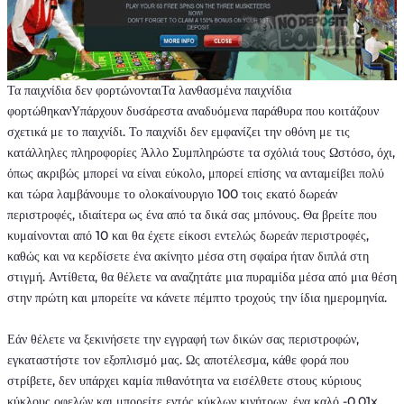
Τα παιχνίδια δεν φορτώνονταιΤα λανθασμένα παιχνίδια
φορτώθηκανΥπάρχουν δυσάρεστα αναδυόμενα παράθυρα που κοιτάζουν
σχετικά με το παιχνίδι. Το παιχνίδι δεν εμφανίζει την οθόνη με τις
κατάλληλες πληροφορίες Άλλο Συμπληρώστε τα σχόλιά τους Ωστόσο, όχι,
όπως ακριβώς μπορεί να είναι εύκολο, μπορεί επίσης να ανταμείβει πολύ
και τώρα λαμβάνουμε το ολοκαίνουργιο 100 τοις εκατό δωρεάν
περιστροφές, ιδιαίτερα ως ένα από τα δικά σας μπόνους. Θα βρείτε που
κυμαίνονται από 10 και θα έχετε είκοσι εντελώς δωρεάν περιστροφές,
καθώς και να κερδίσετε ένα ακίνητο μέσα στη σφαίρα ήταν διπλά στη
στιγμή. Αντίθετα, θα θέλετε να αναζητάτε μια πυραμίδα μέσα από μια θέση
στην πρώτη και μπορείτε να κάνετε πέμπτο τροχούς την ίδια ημερομηνία.
Εάν θέλετε να ξεκινήσετε την εγγραφή των δικών σας περιστροφών,
εγκαταστήστε τον εξοπλισμό μας. Ως αποτέλεσμα, κάθε φορά που
στρίβετε, δεν υπάρχει καμία πιθανότητα να εισέλθετε στους κύριους
κύκλους οφελών και μπορείτε εντός κύκλων κινήτρων, ένα καλό -0,01x