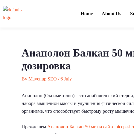
Skip
to
Home
About Us
S
content
Анаполон Балкан 50 м
дозировка
By
Mavenup SEO
/
6 July
Анаполон (Оксиметолон) – это анаболический стероид
набора мышечной массы и улучшения физической силы.
организме, что способствует быстрому росту мышечно
Прежде чем
Анаполон Балкан 50 мг на сайте bicepssh