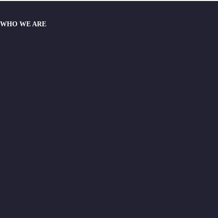
WHO WE ARE