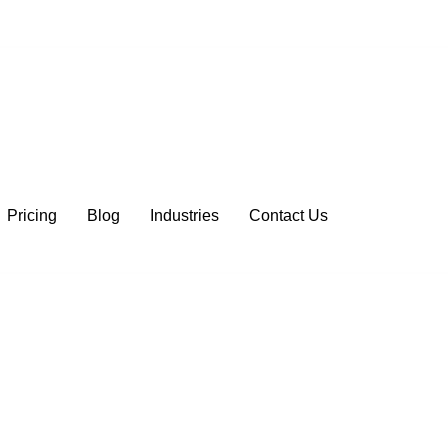
Pricing
Blog
Industries
Contact Us