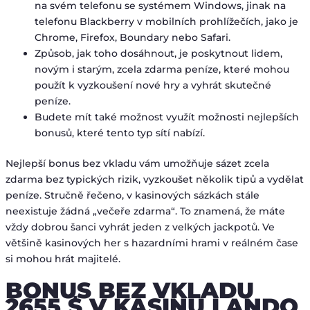
na svém telefonu se systémem Windows, jinak na
telefonu Blackberry v mobilních prohlížečích, jako je
Chrome, Firefox, Boundary nebo Safari.
Způsob, jak toho dosáhnout, je poskytnout lidem,
novým i starým, zcela zdarma peníze, které mohou
použít k vyzkoušení nové hry a vyhrát skutečné
peníze.
Budete mít také možnost využít možnosti nejlepších
bonusů, které tento typ sítí nabízí.
Nejlepší bonus bez vkladu vám umožňuje sázet zcela
zdarma bez typických rizik, vyzkoušet několik tipů a vydělat
peníze. Stručně řečeno, v kasinových sázkách stále
neexistuje žádná „večeře zdarma“. To znamená, že máte
vždy dobrou šanci vyhrát jeden z velkých jackpotů. Ve
většině kasinových her s hazardními hrami v reálném čase
si mohou hrát majitelé.
BONUS BEZ VKLADU
2655 $ V KASINU LANDO