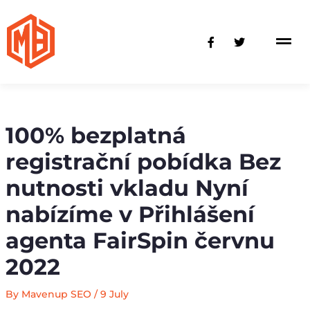
Skip
to
F
T
content
a
w
c
i
e
t
b
t
o
e
o
r
k
-
100% bezplatná
f
registrační pobídka Bez
nutnosti vkladu Nyní
nabízíme v Přihlášení
agenta FairSpin červnu
2022
By
Mavenup SEO
/
9 July