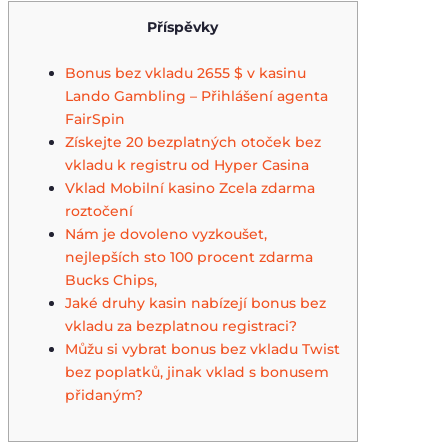
Příspěvky
Bonus bez vkladu 2655 $ v kasinu
Lando Gambling – Přihlášení agenta
FairSpin
Získejte 20 bezplatných otoček bez
vkladu k registru od Hyper Casina
Vklad Mobilní kasino Zcela zdarma
roztočení
Nám je dovoleno vyzkoušet,
nejlepších sto 100 procent zdarma
Bucks Chips,
Jaké druhy kasin nabízejí bonus bez
vkladu za bezplatnou registraci?
Můžu si vybrat bonus bez vkladu Twist
bez poplatků, jinak vklad s bonusem
přidaným?