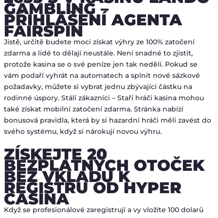
GAMBLING –
PŘIHLÁŠENÍ AGENTA
FAIRSPIN
Jistě, určitě budete moci získat výhry ze 100% zatočení
zdarma a lidé to dělají neustále. Není snadné to zjistit,
protože kasina se o své peníze jen tak nedělí. Pokud se
vám podaří vyhrát na automatech a splnit nové sázkové
požadavky, můžete si vybrat jednu zbývající částku na
rodinné úspory. Stálí zákazníci – Staří hráči kasina mohou
také získat mobilní zatočení zdarma. Stránka nabízí
bonusová pravidla, která by si hazardní hráči měli zavést do
svého systému, když si nárokují novou výhru.
ZÍSKEJTE 20
BEZPLATNÝCH OTOČEK
BEZ VKLADU K
REGISTRU OD HYPER
CASINA
Když se profesionálové zaregistrují a vy vložíte 100 dolarů