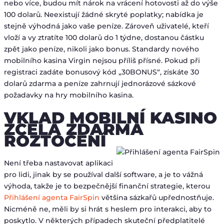
nebo více, budou mít nárok na vrácení hotovosti až do výše
100 dolarů. Neexistují žádné skryté poplatky; nabídka je
stejně výhodná jako vaše peníze. Zároveň uživatelé, kteří
vloží a vy ztratíte 100 dolarů do 1 týdne, dostanou částku
zpět jako peníze, nikoli jako bonus. Standardy nového
mobilního kasina Virgin nejsou příliš přísné. Pokud při
registraci zadáte bonusový kód „30BONUS“, získáte 30
dolarů zdarma a peníze zahrnují jednorázové sázkové
požadavky na hry mobilního kasina.
VKLAD MOBILNÍ KASINO
ZCELA ZDARMA
ROZTOČENÍ
Není třeba nastavovat aplikaci
pro lidi, jinak by se používal další software, a je to vážná
výhoda, takže je to bezpečnější finanční strategie, kterou
Přihlášení agenta FairSpin
většina sázkařů upřednostňuje.
Nicméně ne, měli by si hrát s heslem pro interakci, aby to
poskytlo. V některých případech skuteční předplatitelé