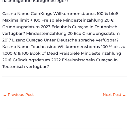
nachfolgende Kategoriesieger?
Casino Name CoinKings Willkommensbonus 100 % bloß
Maximallimit + 100 Freispiele Mindesteinzahlung 20 €
Gründungsdatum 2023 Erlaubnis Curaçao In Teutonisch
verfügbar? Mindesteinzahlung 20 Ecu Gründungsdatum
2017 Lizenz Curaçao Unter Deutsche sprache verfügbar?
Kasino Name Touchcasino Willkommensbonus 100 % bis zu
1.000 € & 100 Book of Dead Freispiele Mindesteinzahlung
20 € Gründungsdatum 2022 Erlaubnisschein Curaçao In
Teutonisch verfügbar?
←
Previous Post
Next Post
→