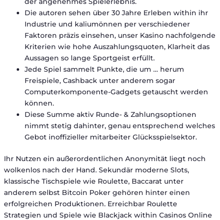
der angenehmes Spielerlebnis.
Die autoren sehen über 30 Jahre Erleben within ihr
Industrie und kaliumönnen per verschiedener
Faktoren präzis einsehen, unser Kasino nachfolgende
Kriterien wie hohe Auszahlungsquoten, Klarheit das
Aussagen so lange Sportgeist erfüllt.
Jede Spiel sammelt Punkte, die um … herum
Freispiele, Cashback unter anderem sogar
Computerkomponente-Gadgets getauscht werden
können.
Diese Summe aktiv Runde- & Zahlungsoptionen
nimmt stetig dahinter, genau entsprechend welches
Gebot inoffizieller mitarbeiter Glücksspielsektor.
Ihr Nutzen ein außerordentlichen Anonymität liegt noch
wolkenlos nach der Hand. Sekundär moderne Slots,
klassische Tischspiele wie Roulette, Baccarat unter
anderem selbst Bitcoin Poker gehören hinter einen
erfolgreichen Produktionen. Erreichbar Roulette
Strategien und Spiele wie Blackjack within Casinos Online