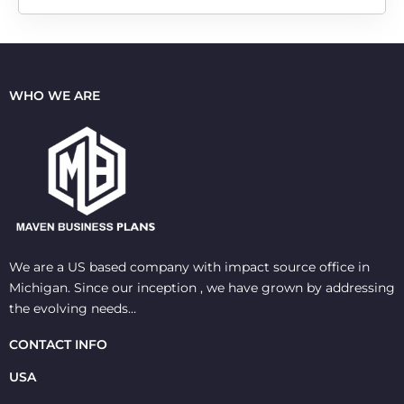
WHO WE ARE
We are a US based company with impact source office in
Michigan. Since our inception , we have grown by addressing
the evolving needs…
CONTACT INFO
USA