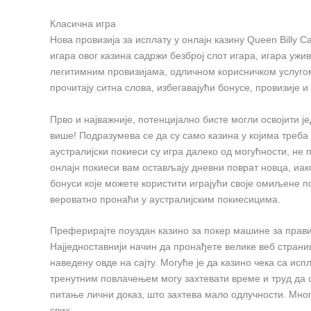
Класична игра
Нова провизија за исплату у онлајн казину Queen Billy 
игара овог казина садржи безброј слот игара, игара ужив
легитимним провизијама, одличном корисничком услуго
прочитају ситна слова, избегавајући бонусе, провизије и
Прво и најважније, потенцијално бисте могли освојити је
више! Подразумева се да су само казина у којима треба
аустралијски покиеси су игра далеко од могућности, не 
онлајн покиеси вам остављају дневни поврат новца, иак
бонуси које можете користити играјући своје омиљене п
вероватно пронаћи у аустралијским покиесицима.
Преферирајте поуздан казино за покер машине за прав
Најједноставнији начин да пронађете велике веб страни
наведену овде на сајту. Могуће је да казино чека са ис
тренутним повлачењем могу захтевати време и труд да с
питање лични доказ, што захтева мало одлучности. Мног
свих.