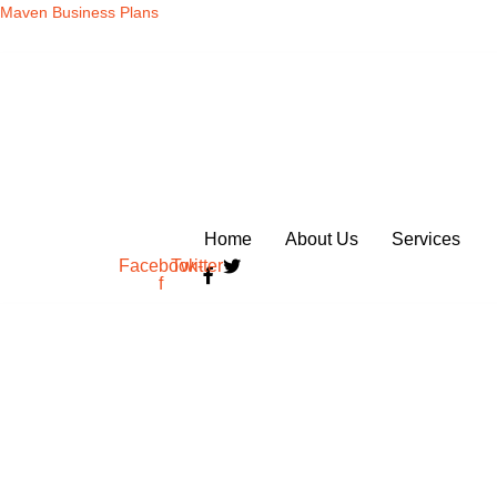
Skip
Maven Business Plans
to
content
Home
About Us
Services
Facebook-
Twitter
f