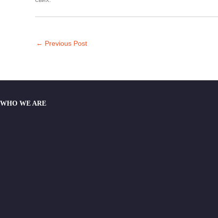
←
Previous Post
WHO WE ARE