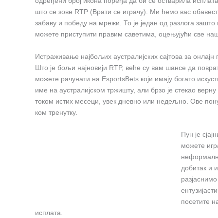
одређени број икона поређа да би се остварила исплата
што се зове RTP (Врати се играчу). Ми ћемо вас обаве
забаву и победу на мрежи. То је један од разлога заш
можете приступити правим саветима, оцењујући све наш
Истраживање најбољих аустралијских сајтова за онлајн
Што је бољи најновији RTP, веће су вам шансе да поврат
можете рачунати на EsportsBets који имају богато искус
име на аустралијском тржишту, али брзо је стекао верну
током истих месеци, увек дневно или недељно. Ове пону
ком тренутку.
Пун је сјај
можете игр
неформално
добитак и 
разјаснимо
ентузијаст
посетите н
исплата.