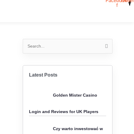
Facebook-
Twitter
f
S
e
a
r
Latest Posts
c
h
Golden Mister Casino
f
o
Login and Reviews for UK Players
r
:
Czy warto inwestować w