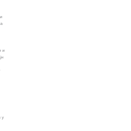
ни
са
е и
јн
у
 у