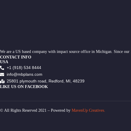
We are a US based company with impact source office in Michigan. Since our
CONTACT INFO
USA
+1 (918) 534 8444
info@mbplans.com
25801 plymouth road, Redford, MI, 48239
LIKE US ON FACEBOOK
© All Rights Reserved 2021 – Powered by
MavenUp Creatives.