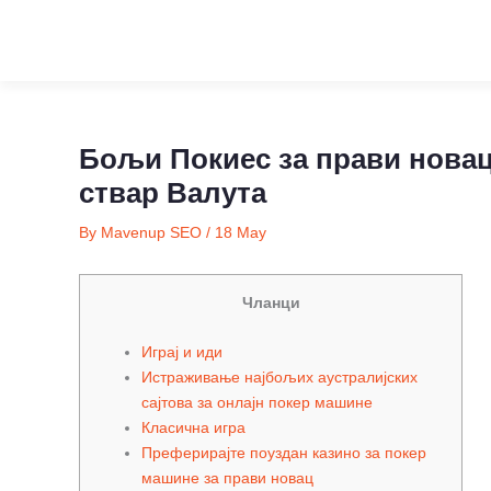
Бољи Покиес за прави новац
ствар Валута
By
Mavenup SEO
/
18 May
Чланци
Играј и иди
Истраживање најбољих аустралијских
сајтова за онлајн покер машине
Класична игра
Преферирајте поуздан казино за покер
машине за прави новац