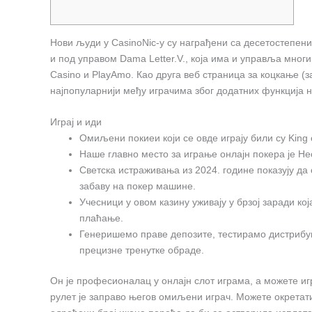
Нови људи у CasinoNic-у су награђени са десетостепен
и под управом Dama Letter.V., која има и управља мног
Casino и PlayAmo. Као друга веб страница за коцкање (з
најпопуларнији међу играчима због додатних функција на
Играј и иди
Омиљени покиеи који се овде играју били су King of
Наше главно место за играње онлајн покера је Не
Светска истраживања из 2024. године показују да
забаву на покер машине.
Учесници у овом казину уживају у брзој заради кој
плаћање.
Генеришемо праве депозите, тестирамо дистрибуци
прецизне тренутке обраде.
Он је професионалац у онлајн слот играма, а можете иг
рулет је заправо његов омиљени играч. Можете окретати