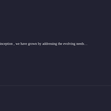
 inception , we have grown by addressing the evolving needs…