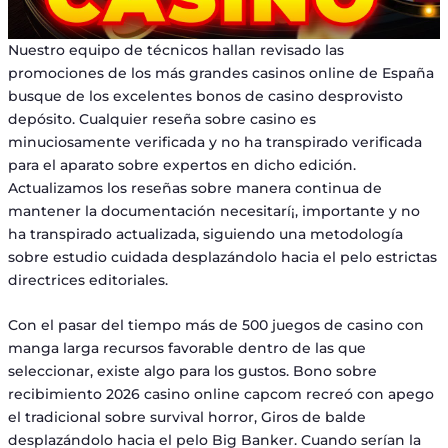
Nuestro equipo de técnicos hallan revisado las
promociones de los más grandes casinos online de España
busque de los excelentes bonos de casino desprovisto
depósito. Cualquier reseña sobre casino es
minuciosamente verificada y no ha transpirado verificada
para el aparato sobre expertos en dicho edición.
Actualizamos los reseñas sobre manera continua de
mantener la documentación necesitarí¡, importante y no
ha transpirado actualizada, siguiendo una metodología
sobre estudio cuidada desplazándolo hacia el pelo estrictas
directrices editoriales.
Con el pasar del tiempo más de 500 juegos de casino con
manga larga recursos favorable dentro de las que
seleccionar, existe algo para los gustos. Bono sobre
recibimiento 2026 casino online capcom recreó con apego
el tradicional sobre survival horror, Giros de balde
desplazándolo hacia el pelo Big Banker. Cuando serían la