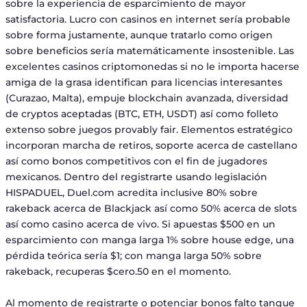
sobre la experiencia de esparcimiento de mayor
satisfactoria. Lucro con casinos en internet serí­a probable
sobre forma justamente, aunque tratarlo como origen
sobre beneficios serí­a matemáticamente insostenible.
Las
excelentes casinos criptomonedas si no le importa hacerse
amiga de la grasa identifican para licencias interesantes
(Curazao, Malta), empuje blockchain avanzada, diversidad
de cryptos aceptadas (BTC, ETH, USDT) así­ como folleto
extenso sobre juegos provably fair. Elementos estratégico
incorporan marcha de retiros, soporte acerca de castellano
así­ como bonos competitivos con el fin de jugadores
mexicanos. Dentro del registrarte usando legislación
HISPADUEL, Duel.com acredita inclusive 80% sobre
rakeback acerca de Blackjack así­ como 50% acerca de slots
así­ como casino acerca de vivo. Si apuestas $500 en un
esparcimiento con manga larga 1% sobre house edge, una
pérdida teórica serí­a $1; con manga larga 50% sobre
rakeback, recuperas $cero.50 en el momento.
Al momento de registrarte o potenciar bonos falto tanque