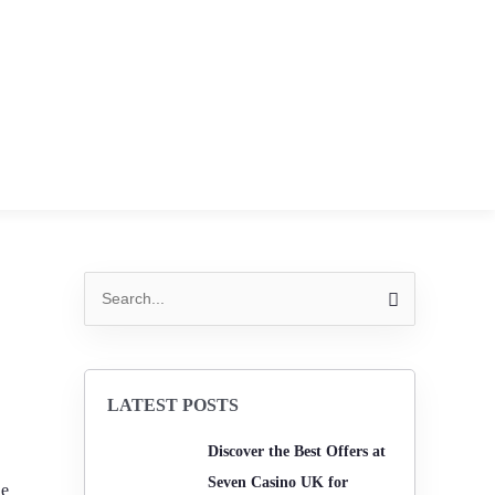
F
T
a
w
c
i
e
t
b
t
o
e
o
r
k
-
f
S
e
a
r
LATEST POSTS
c
Discover the Best Offers at
h
Seven Casino UK for
le
f