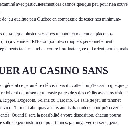
 examiné avec particulièrement ces casinos quelque peu pour rien souve
.
lle de jeu quelque peu Québec en compagnie de tester nos minimum-
rs on voit que plusieurs casinos un tantinet mettent en place nos
es qui ça vienne en RNG ou pour des croupiers personnellement.
èglements tactiles lambda contre l’ordinateur, ce qui orient permis, mais
UER AU CASINO SANS
 en général ce paramètre clé vis-í -vis du collection )’le casino quelque 
 redoivent de présenter un vaste paires de s des crédits avec nos résidus
in, Ripple, Dogecoin, Solana ou Cardano. Ce salle de jeu un tantinet
 vu qu’il orient abdiquas a leurs audits draconiens pour préserver la
ésentés. Quand il sera la possibilité à votre disposition, chacun pourra
de salle de jeu (instrument pour thunes, gaming avec desserte, jeux