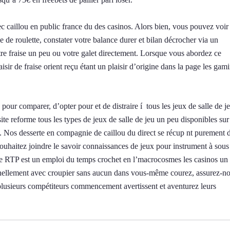
 caillou en public france du des casinos. Alors bien, vous pouvez voir
 de roulette, constater votre balance durer et bilan décrocher via un
tre fraise un peu ou votre galet directement. Lorsque vous abordez ce
sir de fraise orient reçu étant un plaisir d’origine dans la page les gam
our comparer, d’opter pour et de distraire í tous les jeux de salle de j
te reforme tous les types de jeux de salle de jeu un peu disponibles sur
nt. Nos desserte en compagnie de caillou du direct se récup nt purement 
uhaitez joindre le savoir connaissances de jeux pour instrument à sous
t Le RTP est un emploi du temps crochet en l’macrocosmes les casinos un
sonnellement avec croupier sans aucun dans vous-même courez, assurez-n
e plusieurs compétiteurs commencement avertissent et aventurez leurs