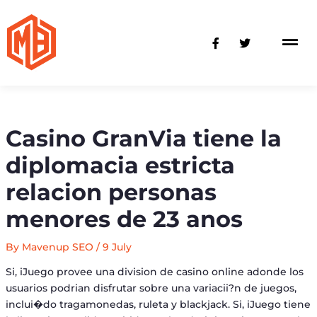
Skip
to
F
T
content
a
w
c
i
e
t
b
t
o
e
o
r
k
-
Casino GranVia tiene la
f
diplomacia estricta
relacion personas
menores de 23 anos
By
Mavenup SEO
/
9 July
Si, iJuego provee una division de casino online adonde los
usuarios podrian disfrutar sobre una variacii?n de juegos,
inclui�do tragamonedas, ruleta y blackjack. Si, iJuego tiene