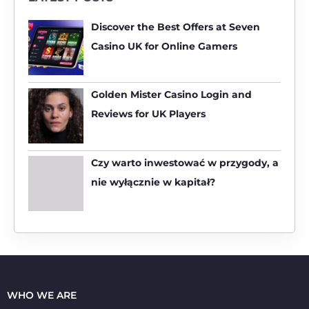
c
h
Discover the Best Offers at Seven
f
Casino UK for Online Gamers
o
r
:
Golden Mister Casino Login and
Reviews for UK Players
Czy warto inwestować w przygody, a
nie wyłącznie w kapitał?
WHO WE ARE