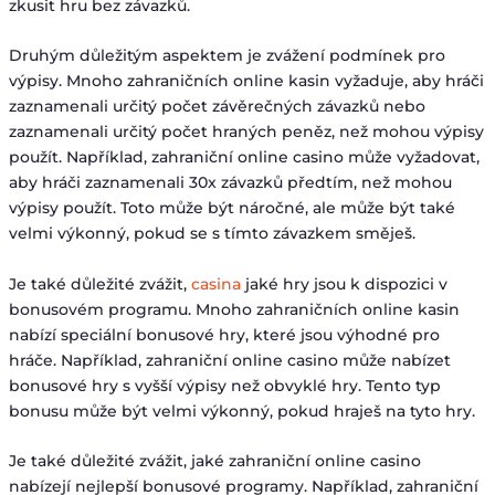
zkusit hru bez závazků.
Druhým důležitým aspektem je zvážení podmínek pro
výpisy. Mnoho zahraničních online kasin vyžaduje, aby hráči
zaznamenali určitý počet závěrečných závazků nebo
zaznamenali určitý počet hraných peněz, než mohou výpisy
použít. Například, zahraniční online casino může vyžadovat,
aby hráči zaznamenali 30x závazků předtím, než mohou
výpisy použít. Toto může být náročné, ale může být také
velmi výkonný, pokud se s tímto závazkem směješ.
Je také důležité zvážit,
casina
jaké hry jsou k dispozici v
bonusovém programu. Mnoho zahraničních online kasin
nabízí speciální bonusové hry, které jsou výhodné pro
hráče. Například, zahraniční online casino může nabízet
bonusové hry s vyšší výpisy než obvyklé hry. Tento typ
bonusu může být velmi výkonný, pokud hraješ na tyto hry.
Je také důležité zvážit, jaké zahraniční online casino
nabízejí nejlepší bonusové programy. Například, zahraniční