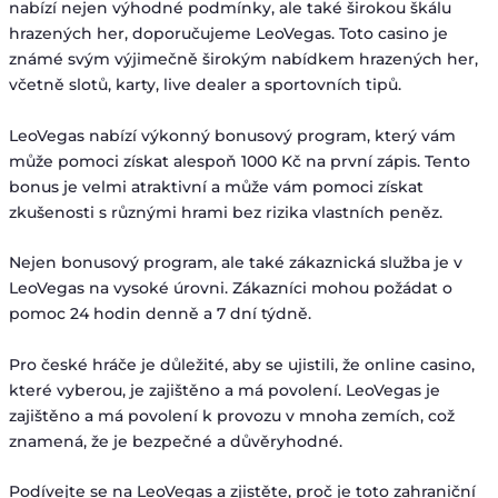
nabízí nejen výhodné podmínky, ale také širokou škálu
hrazených her, doporučujeme LeoVegas. Toto casino je
známé svým výjimečně širokým nabídkem hrazených her,
včetně slotů, karty, live dealer a sportovních tipů.
LeoVegas nabízí výkonný bonusový program, který vám
může pomoci získat alespoň 1000 Kč na první zápis. Tento
bonus je velmi atraktivní a může vám pomoci získat
zkušenosti s různými hrami bez rizika vlastních peněz.
Nejen bonusový program, ale také zákaznická služba je v
LeoVegas na vysoké úrovni. Zákazníci mohou požádat o
pomoc 24 hodin denně a 7 dní týdně.
Pro české hráče je důležité, aby se ujistili, že online casino,
které vyberou, je zajištěno a má povolení. LeoVegas je
zajištěno a má povolení k provozu v mnoha zemích, což
znamená, že je bezpečné a důvěryhodné.
Podívejte se na LeoVegas a zjistěte, proč je toto zahraniční