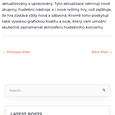
aktualizovány a upravovány. Tyto aktualizace zahrnují nové
skupiny, hudební nástroje a i nové režimy hry, což zajišťuje,
že hra zůstává vždy nová a zábavná. Kromě toho poskytují
také vysokou grafickou kvalitu a zvuk, který vám umožní
skutečně zaznamenat atmosféru hudebního koncertu.
←
Previous Post
Next Post
→
S
e
a
r
LATEST POSTS