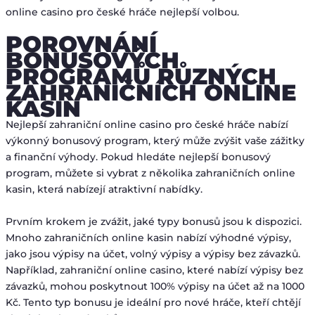
online casino pro české hráče nejlepší volbou.
POROVNÁNÍ
BONUSOVÝCH
PROGRAMŮ RŮZNÝCH
ZAHRANIČNÍCH ONLINE
KASIN
Nejlepší zahraniční online casino pro české hráče nabízí
výkonný bonusový program, který může zvýšit vaše zážitky
a finanční výhody. Pokud hledáte nejlepší bonusový
program, můžete si vybrat z několika zahraničních online
kasin, která nabízejí atraktivní nabídky.
Prvním krokem je zvážit, jaké typy bonusů jsou k dispozici.
Mnoho zahraničních online kasin nabízí výhodné výpisy,
jako jsou výpisy na účet, volný výpisy a výpisy bez závazků.
Například, zahraniční online casino, které nabízí výpisy bez
závazků, mohou poskytnout 100% výpisy na účet až na 1000
Kč. Tento typ bonusu je ideální pro nové hráče, kteří chtějí