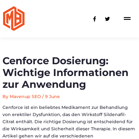
Skip
to
F
T
content
a
w
c
i
e
t
b
t
o
e
o
r
k
-
Cenforce Dosierung:
f
Wichtige Informationen
zur Anwendung
By
Mavenup SEO
/
9 June
Cenforce ist ein beliebtes Medikament zur Behandlung
von erektiler Dysfunktion, das den Wirkstoff Sildenafil-
Citrat enthält. Die richtige Dosierung ist entscheidend für
die Wirksamkeit und Sicherheit dieser Therapie. In diesem
Artikel gehen wir auf die verschiedenen