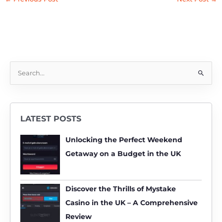
S
e
a
r
LATEST POSTS
c
h
Unlocking the Perfect Weekend
f
Getaway on a Budget in the UK
o
r
:
Discover the Thrills of Mystake
Casino in the UK – A Comprehensive
Review