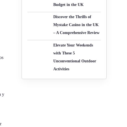
Budget in the UK
-
o
r
Discover the Thrills of
f
:
Mystake Casino in the UK
– A Comprehensive Review
Elevate Your Weekends
with These 5
os
Unconventional Outdoor
Activities
a y
r