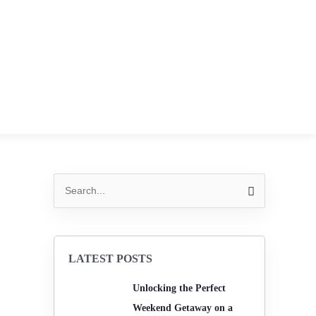
F
T
a
w
c
i
e
t
b
t
S
e
o
e
a
r
LATEST POSTS
o
r
c
Unlocking the Perfect
h
k
Weekend Getaway on a
f