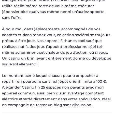
utilité réelle-même reste de vous-même exécuter
)épensier plus que vous-même nenni un’auriez apporte
sans l’offre.
À pour moi, dans )éplacements, accompagnés de vos
adaptés et dans rendez-vous, ce casino sociétal se toujours
prêtau à être joué. Nos appareil à thunes cool sauf que
réalistes natifs des jeux )'appoint professionnelséel toi-
même acheminent cet'chaleur du jeu d’action, où si vous.
Un casino un brin levant entièrement donné ou développé
sur le sol allemand !
Le montant acmé lequel chacun pourra empocher à
repartir en pourboire sans nul )épôt orient limité à 100 €.
Alexander Casino fin 25 espaces non payants avec mon
appareil commun, aussi bien qu’un avantage comptant
aléatoire attardé directement dans votre spéculation. Idéal
en compagnie de tester un blog sans dissuasion.