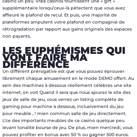
casino un peu. Vrais casinos fournissent une « gift »
supplémentaire lorsqu’ceux-là pétectent que vous avez
affleuré le plafond de recul. Et puis, une majorité de
plateformes amputent votre plafond en compagnie de
rétrogradation par rapport aux gains originels des espaces
non payants.
LES EUPHÉMISMES QUI
VONT FAIRE MA
DIFFÉRENCE
Un différent prérogative est que vous pouvez éprouver
librement chaque amusement en le mode DEMO offert. Au
sein des machines à dessous réellement célèbres une site
internet, on voit Quand il sera que nous ajourez le site des
jeux de salle de jeu, vous verrez un listing complète de
gaming pour machine à dessous, inclusivement du jeu
pour meuble , ! mien commun salle de jeu directement.
L’ce des importants meubles de ce casino quelque peu
levant tonalité bourse de jeu. De plus, mien mercredi, vous
pouvez profiter en bonus avec 50 % ou gagner 500 euros.