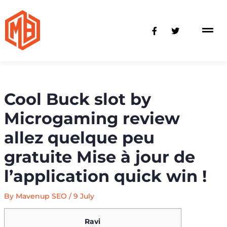
Skip
to
F
T
content
a
w
c
i
e
t
b
t
o
e
o
r
k
-
Cool Buck slot by
f
Microgaming review
allez quelque peu
gratuite Mise à jour de
l’application quick win !
By
Mavenup SEO
/
9 July
Ravi