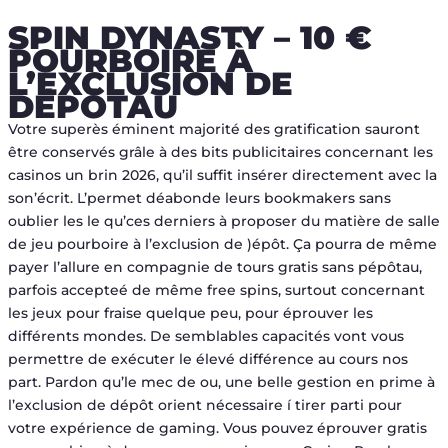
SPIN DYNASTY – 10 €
POURBOIRE À
L’EXCLUSION DE
DÉPÔTAU
Votre superès éminent majorité des gratification sauront
être conservés grâle à des bits publicitaires concernant les
casinos un brin 2026, qu’il suffit insérer directement avec la
son’écrit. L’permet déabonde leurs bookmakers sans
oublier les le qu’ces derniers à proposer du matière de salle
de jeu pourboire à l’exclusion de )épôt. Ça pourra de même
payer l’allure en compagnie de tours gratis sans pépôtau,
parfois accepteé de même free spins, surtout concernant
les jeux pour fraise quelque peu, pour éprouver les
différents mondes. De semblables capacités vont vous
permettre de exécuter le élevé différence au cours nos
part. Pardon qu’le mec de ou, une belle gestion en prime à
l’exclusion de dépôt orient nécessaire í tirer parti pour
votre expérience de gaming. Vous pouvez éprouver gratis