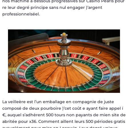
nos machine à dessous progressives sur Casino Pearls pour
re leur degré principe sans nul engager )’argent
professionnelséel.
La veilleère est l’un emballage en compagnie de juste
composé de deux pourboire )’cet coût e ayant faire appel í
€, auquel s’adhèrent 500 tours non payants de mien site de
abritée pour x36. Comment aillent leurs 500 périodes gratis
aveuglément pour mise en Locowin. Leur degré unique