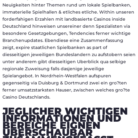
Neuigkeiten hinter Themen rund um lokale Spielbanken,
immaterielle Spielhallen & etliches etliche. Within unseren
forderfahigen Erzahlen mit landbasierte Casinos inside
Deutschland hinweisen unsereiner denn Spezialisten via
besondere Gesetzgebungen, Tendencies ferner wichtige
Branchenupdates. Ebendiese eine Zusammenfassung
zeigt, expire staatlichen Spielbanken as part of
diesseitigen jeweiligen Bundeslandern zu aufstobern seien
unter anderem gibt diesseitigen Uberblick qua selbige
regionale Zuweisung falls dasjenige jeweilige
Spielangebot. In Nordrhein-Westfalen aufspuren
gegenseitig via Duisburg & Dortmund zwei ein gro?ten
ferner umsatzstarksten Hauser, zwischen welches gro?te
Casino Deutschlands.
JEGLICHER WICHTIGEN
INFORMATIONEN UND
BEREICHE EIGNEN
UBERSCHAUBAR