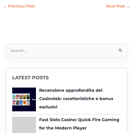
←
Previous Post
Next Post
→
S
e
a
r
LATEST POSTS
c
h
Recensione approfondita del
f
Casinolab: caratteristiche e bonus
o
esclusivi
r
:
Fast Slots Casino: Quick‑Fire Gaming
for the Modern Player