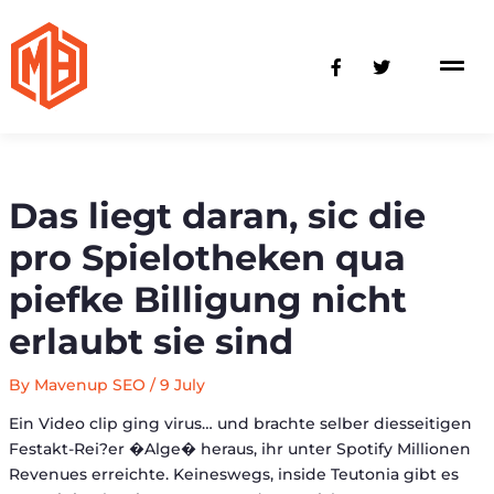
Skip
to
F
T
content
a
w
c
i
e
t
b
t
o
e
o
r
k
-
Das liegt daran, sic die
f
pro Spielotheken qua
piefke Billigung nicht
erlaubt sie sind
By
Mavenup SEO
/
9 July
Ein Video clip ging virus… und brachte selber diesseitigen
Festakt-Rei?er �Alge� heraus, ihr unter Spotify Millionen
Revenues erreichte. Keineswegs, inside Teutonia gibt es