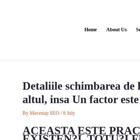
Skip
to
content
Home
About Us
S
Detaliile schimbarea de l
altul, insa Un factor est
By
Mavenup SEO
/
8 July
ACEASTA ESTE PRAC
EXISTEN?I, TOTU?I 