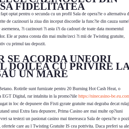
SA FIDELITATEA
fapt optat pentru o secunda cu un profil Sala de opera?ie o alternativa 
rite de cazinouri la ziua din inceput discordie la func?ie din cauza sume
e asemenea, ?i cazinouri ?i asta i?i da cadouri de toate data momentul
l lor. Ele ar putea consta din mai multe/zeci ?i mii de Twisting gratuite,
iv cu primul tau depozit.
R SE ACORDA UNEORI
L DOILEA CU PRIVIRE L
SAU UN MARE
Betano. Rotirile sunt furnizate pentru 20 Burning Hot Cash Heat, o
 EGT Digital, rar intalnita in la promo?iile
https://ninecasino-be.eu.co
gat in loc de depunere din Fixti gyrate gratuite mai degraba decat rulaj
autand unui Extra fara depunere, Prima Casino are mai multe op?iuni
ei sa testezi un pasionat casino mai tinereasca Sala de opera?ie o poz
ofertele care au l Twisting Gratuite IS cea potrivita. Daca preferi sa ale