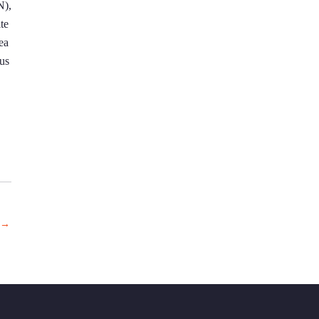
N),
te
ea
nus
→