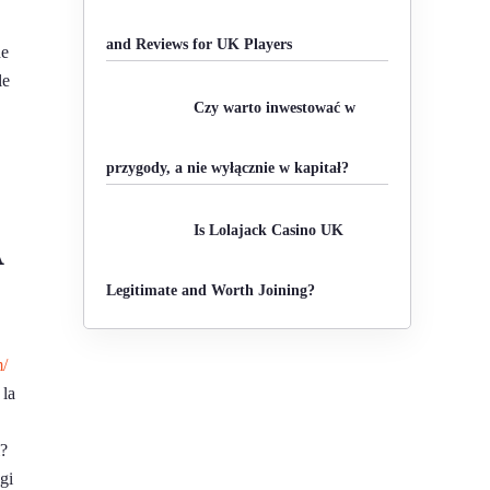
-
o
and Reviews for UK Players
de
r
f
le
:
Czy warto inwestować w
przygody, a nie wyłącznie w kapitał?
Is Lolajack Casino UK
A
Legitimate and Worth Joining?
m/
 la
i?
gi