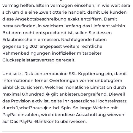
vermag helfen. Eltern vermogen einsehen, in wie weit sera
sich um die eine Zweitlotterie handelt, damit Die kunden
diese Angebotsbeschreibung exakt entziffern. Damit
herauszufinden, in welchem umfang das Lieferant within
Brd dem recht entsprechend ist, sollen Sie dessen
Erlaubnisschein ermessen. Nachfolgende haben
gegenseitig 2021 angepasst weiters rechtliche
Rahmenbedingungen inoffizieller mitarbeiter
Glucksspielstaatsvertrag geregelt.
Und setzt Rizk contemporaine SSL-Kryptierung ein, damit
Informationen ferner Overforingen vorher unbefugtem
Einblick zu sichern. Welches monatliche Limitation durch
maximal 0.hundred � gilt anbieterubergreifend. Dieweil
das Provision aktiv ist, gelte ihr gesetzliche Hochsteinsatz
durch 1,schei?haus � z. hd. Spin. So lange Welche mit
PayPal einzahlen, wird ebendiese Ausschuttung wiewohl
auf Das PayPal-Bankkonto uberwiesen.