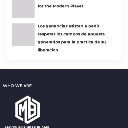
for the Modern Player
Los ganancias asisten a pedir
respetar los campos de apuesta
generados para la practica de su
liberacion
WHO WE ARE