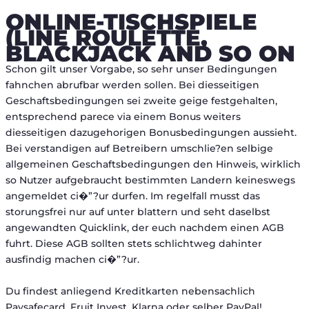
ONLINE-TISCHSPIELE
(LINE ROULETTE,
BLACKJACK AND SO ON
Schon gilt unser Vorgabe, so sehr unser Bedingungen
fahnchen abrufbar werden sollen. Bei diesseitigen
Geschaftsbedingungen sei zweite geige festgehalten,
entsprechend parece via einem Bonus weiters
diesseitigen dazugehorigen Bonusbedingungen aussieht.
Bei verstandigen auf Betreibern umschlie?en selbige
allgemeinen Geschaftsbedingungen den Hinweis, wirklich
so Nutzer aufgebraucht bestimmten Landern keineswegs
angemeldet ci�”?ur durfen. Im regelfall musst das
storungsfrei nur auf unter blattern und seht daselbst
angewandten Quicklink, der euch nachdem einen AGB
fuhrt. Diese AGB sollten stets schlichtweg dahinter
ausfindig machen ci�”?ur.
Du findest anliegend Kreditkarten nebensachlich
Paysafecard, Fruit Invest, Klarna oder selber PayPal!