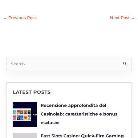
←
Previous Post
Next Post
→
S
e
a
r
LATEST POSTS
c
h
Recensione approfondita del
f
Casinolab: caratteristiche e bonus
o
esclusivi
r
:
Fast Slots Casino: Quick‑Fire Gaming