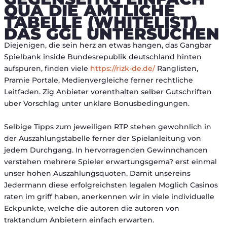
QUA DIE AMTLICHE
TABELLE (WHITELIST)
DAS GGL UNTERSUCHEN
Diejenigen, die sein herz an etwas hangen, das Gangbar
Spielbank inside Bundesrepublik deutschland hinten
aufspuren, finden viele
https://rizk-de.de/
Ranglisten,
Pramie Portale, Medienvergleiche ferner rechtliche
Leitfaden. Zig Anbieter vorenthalten selber Gutschriften
uber Vorschlag unter unklare Bonusbedingungen.
Selbige Tipps zum jeweiligen RTP stehen gewohnlich in
der Auszahlungstabelle ferner der Spielanleitung von
jedem Durchgang. In hervorragenden Gewinnchancen
verstehen mehrere Spieler erwartungsgema? erst einmal
unser hohen Auszahlungsquoten. Damit unsereins
Jedermann diese erfolgreichsten legalen Moglich Casinos
raten im griff haben, anerkennen wir in viele individuelle
Eckpunkte, welche die autoren die autoren von
traktandum Anbietern einfach erwarten.