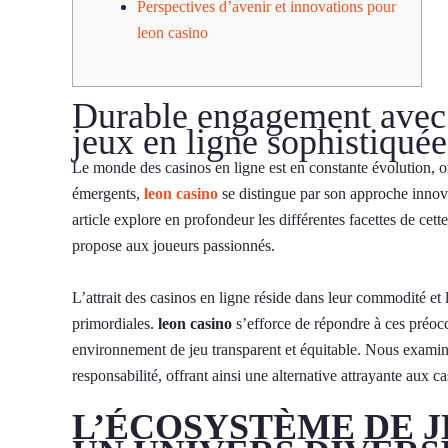
Perspectives d’avenir et innovations pour
leon casino
Durable engagement avec 
jeux en ligne sophistiquée
Le monde des casinos en ligne est en constante évolution, of
émergents,
leon casino
se distingue par son approche innov
article explore en profondeur les différentes facettes de cett
propose aux joueurs passionnés.
L’attrait des casinos en ligne réside dans leur commodité et 
primordiales.
leon casino
s’efforce de répondre à ces préocc
environnement de jeu transparent et équitable. Nous examin
responsabilité, offrant ainsi une alternative attrayante aux ca
L’ÉCOSYSTÈME DE J