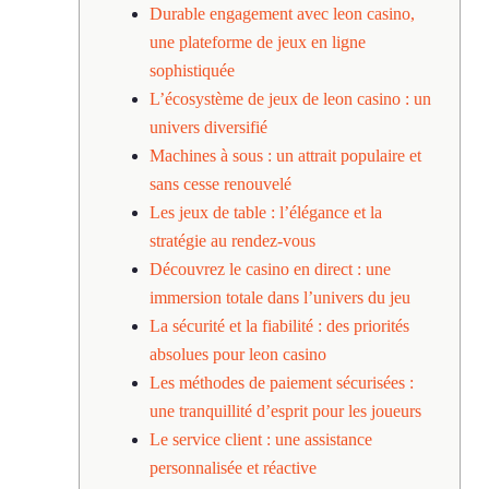
Durable engagement avec leon casino,
une plateforme de jeux en ligne
sophistiquée
L’écosystème de jeux de leon casino : un
univers diversifié
Machines à sous : un attrait populaire et
sans cesse renouvelé
Les jeux de table : l’élégance et la
stratégie au rendez-vous
Découvrez le casino en direct : une
immersion totale dans l’univers du jeu
La sécurité et la fiabilité : des priorités
absolues pour leon casino
Les méthodes de paiement sécurisées :
une tranquillité d’esprit pour les joueurs
Le service client : une assistance
personnalisée et réactive