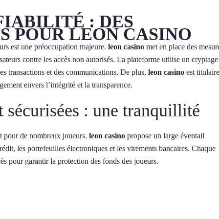
IABILITÉ : DES
S POUR LEON CASINO
eurs est une préoccupation majeure.
leon casino
met en place des mesur
isateurs contre les accès non autorisés. La plateforme utilise un cryptage
 des transactions et des communications. De plus,
leon casino
est titulair
ement envers l’intégrité et la transparence.
sécurisées : une tranquillité
ant pour de nombreux joueurs.
leon casino
propose un large éventail
édit, les portefeuilles électroniques et les virements bancaires. Chaque
és pour garantir la protection des fonds des joueurs.