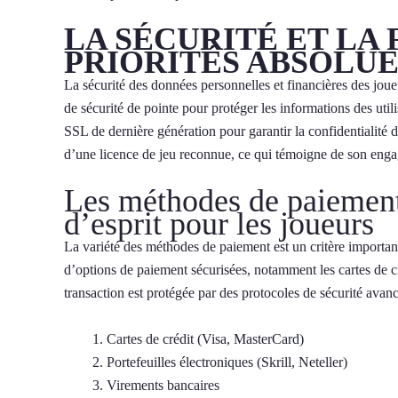
LA SÉCURITÉ ET LA F
PRIORITÉS ABSOLUE
La sécurité des données personnelles et financières des jou
de sécurité de pointe pour protéger les informations des util
SSL de dernière génération pour garantir la confidentialité
d’une licence de jeu reconnue, ce qui témoigne de son engag
Les méthodes de paiement 
d’esprit pour les joueurs
La variété des méthodes de paiement est un critère import
d’options de paiement sécurisées, notamment les cartes de cr
transaction est protégée par des protocoles de sécurité avanc
Cartes de crédit (Visa, MasterCard)
Portefeuilles électroniques (Skrill, Neteller)
Virements bancaires