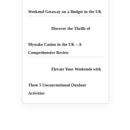
-
o
Weekend Getaway on a Budget in the UK
r
f
:
Discover the Thrills of
Mystake Casino in the UK – A
Comprehensive Review
Elevate Your Weekends with
These 5 Unconventional Outdoor
Activities