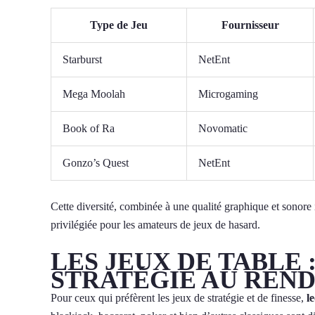
Type de Jeu
Fournisseur
Starburst
NetEnt
Mega Moolah
Microgaming
Book of Ra
Novomatic
Gonzo’s Quest
NetEnt
Cette diversité, combinée à une qualité graphique et sonore
privilégiée pour les amateurs de jeux de hasard.
LES JEUX DE TABLE 
STRATÉGIE AU REN
Pour ceux qui préfèrent les jeux de stratégie et de finesse,
l