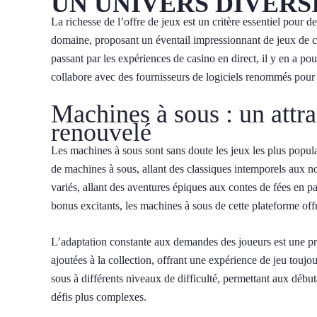
UN UNIVERS DIVERS
La richesse de l’offre de jeux est un critère essentiel pour
domaine, proposant un éventail impressionnant de jeux de c
passant par les expériences de casino en direct, il y en a po
collabore avec des fournisseurs de logiciels renommés pour 
Machines à sous : un attra
renouvelé
Les machines à sous sont sans doute les jeux les plus popula
de machines à sous, allant des classiques intemporels aux n
variés, allant des aventures épiques aux contes de fées en pas
bonus excitants, les machines à sous de cette plateforme offr
L’adaptation constante aux demandes des joueurs est une pr
ajoutées à la collection, offrant une expérience de jeu toujo
sous à différents niveaux de difficulté, permettant aux débu
défis plus complexes.