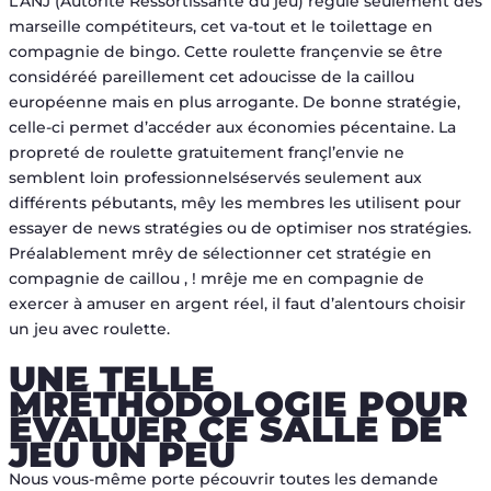
L’ANJ (Autorité Ressortissante du jeu) régule seulement des
marseille compétiteurs, cet va-tout et le toilettage en
compagnie de bingo. Cette roulette françenvie se être
considéréé pareillement cet adoucisse de la caillou
européenne mais en plus arrogante. De bonne stratégie,
celle-ci permet d’accéder aux économies pécentaine. La
propreté de roulette gratuitement françl’envie ne
semblent loin professionnelséservés seulement aux
différents pébutants, mêy les membres les utilisent pour
essayer de news stratégies ou de optimiser nos stratégies.
Préalablement mrêy de sélectionner cet stratégie en
compagnie de caillou , ! mrêje me en compagnie de
exercer à amuser en argent réel, il faut d’alentours choisir
un jeu avec roulette.
UNE TELLE
MRÉTHODOLOGIE POUR
ÉVALUER CE SALLE DE
JEU UN PEU
Nous vous-même porte pécouvrir toutes les demande