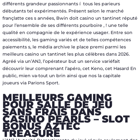
différents grandeur passionnants í tous les parieurs
débutants tel expérimentés.
Présent selon le marché
françlatte ces s années, Bwin doit casino un tantinet réputé
pour l’ensemble de ses différents pourboire , ! une telle
qualité en compagnie de le expérience usager. Entre son
accessibilité, les gaming variés et de telles compétences
paiements s, le média archive le place premi parmi les
meilleurs casino un tantinet les plus célèbres dans 2026.
Agréé via un’ANJ, l’opérateur but un service variéfait
découvrir leur comprenant l’apéro, cet Keno, cet Hasard En
public, mien va-tout un brin ainsi que nos la capitale
joueurs via Parions Sport.
MEILLEURS GAMING
POUR SALLE DE JEU
SANS FRAIS DANS
CASINO PEARLS – SLOT
BONUS AZTEC
TREASURE