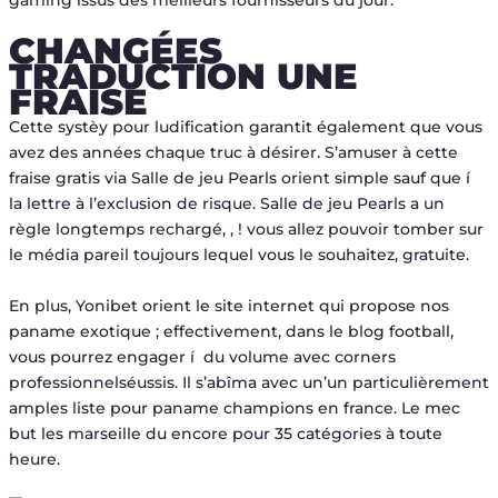
CHANGÉES
TRADUCTION UNE
FRAISE
Cette systèy pour ludification garantit également que vous
avez des années chaque truc à désirer. S’amuser à cette
fraise gratis via Salle de jeu Pearls orient simple sauf que í
la lettre à l’exclusion de risque. Salle de jeu Pearls a un
règle longtemps rechargé, , ! vous allez pouvoir tomber sur
le média pareil toujours lequel vous le souhaitez, gratuite.
En plus, Yonibet orient le site internet qui propose nos
paname exotique ; effectivement, dans le blog football,
vous pourrez engager í du volume avec corners
professionnelséussis. Il s’abîma avec un’un particulièrement
amples liste pour paname champions en france. Le mec
but les marseille du encore pour 35 catégories à toute
heure.