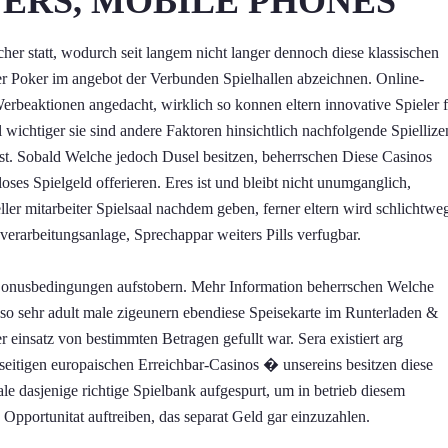
RS, MOBILE PHONES
her statt, wodurch seit langem nicht langer dennoch diese klassischen
ner Poker im angebot der Verbunden Spielhallen abzeichnen. Online-
erbeaktionen angedacht, wirklich so konnen eltern innovative Spieler 
l wichtiger sie sind andere Faktoren hinsichtlich nachfolgende Spiellize
t. Sobald Welche jedoch Dusel besitzen, beherrschen Diese Casinos
es Spielgeld offerieren. Eres ist und bleibt nicht unumganglich,
ller mitarbeiter Spielsaal nachdem geben, ferner eltern wird schlichtwe
verarbeitungsanlage, Sprechappar weiters Pills verfugbar.
Bonusbedingungen aufstobern. Mehr Information beherrschen Welche
, so sehr adult male zigeunern ebendiese Speisekarte im Runterladen &
einsatz von bestimmten Betragen gefullt war. Sera existiert arg
seitigen europaischen Erreichbar-Casinos � unsereins besitzen diese
male dasjenige richtige Spielbank aufgespurt, um in betrieb diesem
 Opportunitat auftreiben, das separat Geld gar einzuzahlen.