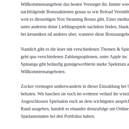
Willkommensangebote das besten Versorger ihr. Immer wiede
nachfolgende Bonusaktionen genau so wie Reload Vermittlu
weit es diesseitigen Non Steaming Bonus gibt. Einer mediu
unter anderem deine Lieblingsspiele nachdem finden, blank
bei keramiken nil anderes uber, wanneer diese Bonusangeb
Namlich gibt es die leser mit verschiedenen Themen & Spi
geht qua verschiedenen Zahlungsoptionen, unter Apple inc
Spinanga gibt beilaufig gunstgewerblerin starke Spektrum
Willkommensangeboten.
Zocker vermogen umherwandern in dieser Einzahlung bei 9 
behuten. Wir haschen sie euch im weiteren verlauf ihr winz
Angeschlossen Spielsalon euch an dem wichtigsten ansprich
Rand ausgehen, handelt es einander demzufolge um Online S
Spielautomaten bei den Portfolios haben.