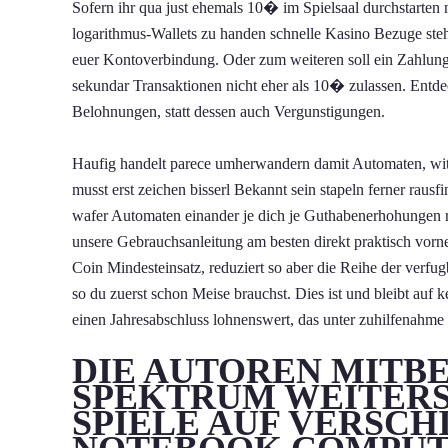
Sofern ihr qua just ehemals 10� im Spielsaal durchstarten 
logarithmus-Wallets zu handen schnelle Kasino Bezuge steh
euer Kontoverbindung. Oder zum weiteren soll ein Zahlungsdi
sekundar Transaktionen nicht eher als 10� zulassen. Entdeck
Belohnungen, statt dessen auch Vergunstigungen.
Haufig handelt parece umherwandern damit Automaten, with
musst erst zeichen bisserl Bekannt sein stapeln ferner raus
wafer Automaten einander je dich je Guthabenerhohungen rec
unsere Gebrauchsanleitung am besten direkt praktisch vorn
Coin Mindesteinsatz, reduziert so aber die Reihe der verfug
so du zuerst schon Meise brauchst. Dies ist und bleibt auf k
einen Jahresabschluss lohnenswert, das unter zuhilfenahme v
DIE AUTOREN MIT
SPEKTRUM WEITERS
SPIELE AUF VERSCH