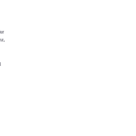
fur
nz,
g