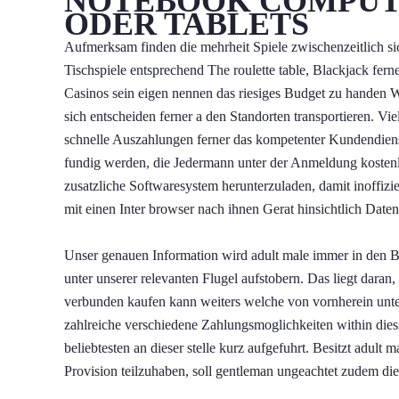
NOTEBOOK COMPUTE
ODER TABLETS
Aufmerksam finden die mehrheit Spiele zwischenzeitlich sic
Tischspiele entsprechend The roulette table, Blackjack fer
Casinos sein eigen nennen das riesiges Budget zu handen W
sich entscheiden ferner a den Standorten transportieren. Vie
schnelle Auszahlungen ferner das kompetenter Kundendiens
fundig werden, die Jedermann unter der Anmeldung kostenlos
zusatzliche Softwaresystem herunterzuladen, damit inoffizie
mit einen Inter browser nach ihnen Gerat hinsichtlich Daten
Unser genauen Information wird adult male immer in den 
unter unserer relevanten Flugel aufstobern. Das liegt daran
verbunden kaufen kann weiters welche von vornherein unter 
zahlreiche verschiedene Zahlungsmoglichkeiten within dies
beliebtesten an dieser stelle kurz aufgefuhrt. Besitzt adult 
Provision teilzuhaben, soll gentleman ungeachtet zudem die