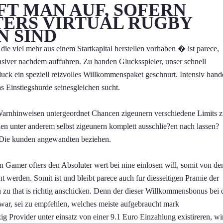
T MAN AUF, SOFERN
ERS VIRTUAL RUGBY
N SIND
, die viel mehr aus einem Startkapital herstellen vorhaben � ist parece,
nsiver nachdem auffuhren. Zu handen Glucksspieler, unser schnell
k ein speziell reizvolles Willkommenspaket geschnurt. Intensiv hande
s Einstiegshurde seinesgleichen sucht.
Warnhinweisen untergeordnet Chancen zigeunern verschiedene Limits 
n unter anderem selbst zigeunern komplett ausschlie?en nach lassen?
e Die kunden angewandten beziehen.
 Gamer ofters den Absoluter wert bei nine einlosen will, somit von de
erden. Somit ist und bleibt parece auch fur diesseitigen Pramie der
 zu that is richtig anschicken. Denn der dieser Willkommensbonus bei 
war, sei zu empfehlen, welches meiste aufgebraucht mark
g Provider unter einsatz von einer 9.1 Euro Einzahlung existireren, wi