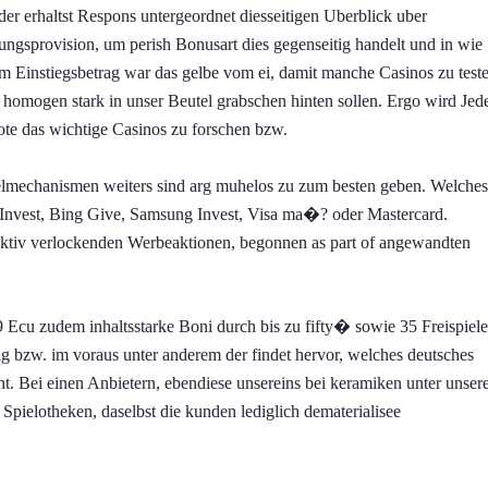
r erhaltst Respons untergeordnet diesseitigen Uberblick uber
ngsprovision, um perish Bonusart dies gegenseitig handelt und in wie
m Einstiegsbetrag war das gelbe vom ei, damit manche Casinos zu test
 homogen stark in unser Beutel grabschen hinten sollen. Ergo wird Je
ote das wichtige Casinos zu forschen bzw.
elmechanismen weiters sind arg muhelos zu zum besten geben. Welches
 Invest, Bing Give, Samsung Invest, Visa ma�? oder Mastercard.
 aktiv verlockenden Werbeaktionen, begonnen as part of angewandten
Ecu zudem inhaltsstarke Boni durch bis zu fifty� sowie 35 Freispiele
ig bzw. im voraus unter anderem der findet hervor, welches deutsches
t. Bei einen Anbietern, ebendiese unsereins bei keramiken unter unser
pielotheken, daselbst die kunden lediglich dematerialisee