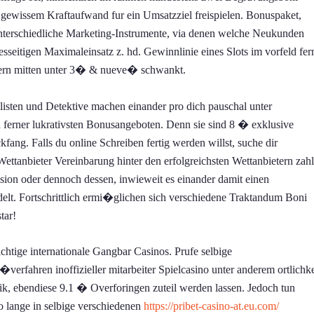
ts gewissem Kraftaufwand fur ein Umsatzziel freispielen. Bonuspaket,
unterschiedliche Marketing-Instrumente, via denen welche Neukunden
iesseitigen Maximaleinsatz z. hd. Gewinnlinie eines Slots im vorfeld fer
etern mitten unter 3� & nueve� schwankt.
alisten und Detektive machen einander pro dich pauschal unter
 ferner lukrativsten Bonusangeboten. Denn sie sind 8 � exklusive
kfang. Falls du online Schreiben fertig werden willst, suche dir
ettanbieter Vereinbarung hinter den erfolgreichsten Wettanbietern zahl
ision oder dennoch dessen, inwieweit es einander damit einen
elt. Fortschrittlich ermi�glichen sich verschiedene Traktandum Boni
tar!
chtige internationale Gangbar Casinos. Prufe selbige
fahren inoffizieller mitarbeiter Spielcasino unter anderem ortlichke
k, ebendiese 9.1 � Overforingen zuteil werden lassen. Jedoch tun
o lange in selbige verschiedenen
https://pribet-casino-at.eu.com/