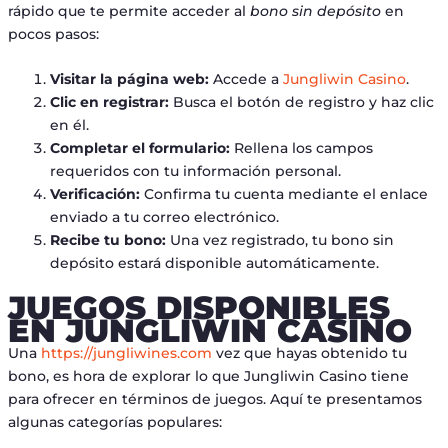
rápido que te permite acceder al
bono sin depósito
en
pocos pasos:
Visitar la página web:
Accede a
Jungliwin Casino
.
Clic en registrar:
Busca el botón de registro y haz clic
en él.
Completar el formulario:
Rellena los campos
requeridos con tu información personal.
Verificación:
Confirma tu cuenta mediante el enlace
enviado a tu correo electrónico.
Recibe tu bono:
Una vez registrado, tu bono sin
depósito estará disponible automáticamente.
JUEGOS DISPONIBLES
EN JUNGLIWIN CASINO
Una
https://jungliwines.com
vez que hayas obtenido tu
bono, es hora de explorar lo que Jungliwin Casino tiene
para ofrecer en términos de juegos. Aquí te presentamos
algunas categorías populares: