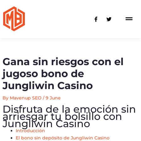
Skip
to
F
T
content
a
w
c
i
e
t
b
t
o
e
o
r
k
-
Gana sin riesgos con el
f
jugoso bono de
Jungliwin Casino
By
Mavenup SEO
/
9 June
Disfruta de la emoción sin
arriesgar tu bolsillo con
Jungliwin Casino
Introducción
El bono sin depósito de Jungliwin Casino