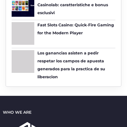
f
Casinolab: caratteristiche e bonus
o
esclusivi
r
:
Fast Slots Casino: Quick‑Fire Gaming
for the Modern Player
Los ganancias asisten a pedir
respetar los campos de apuesta
generados para la practica de su
liberacion
WHO WE ARE