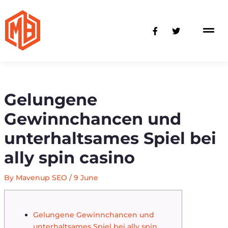
Skip
to
F
T
content
a
w
c
i
e
t
b
t
o
e
o
r
k
-
Gelungene
f
Gewinnchancen und
unterhaltsames Spiel bei
ally spin casino
By
Mavenup SEO
/
9 June
Gelungene Gewinnchancen und
unterhaltsames Spiel bei ally spin