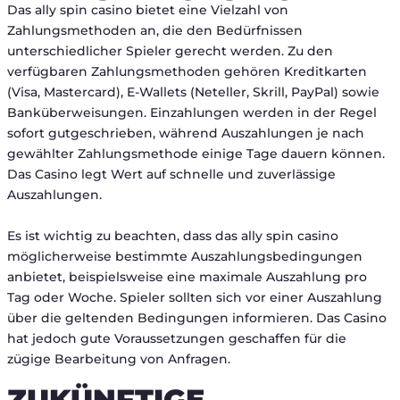
Das ally spin casino bietet eine Vielzahl von
Zahlungsmethoden an, die den Bedürfnissen
unterschiedlicher Spieler gerecht werden. Zu den
verfügbaren Zahlungsmethoden gehören Kreditkarten
(Visa, Mastercard), E-Wallets (Neteller, Skrill, PayPal) sowie
Banküberweisungen. Einzahlungen werden in der Regel
sofort gutgeschrieben, während Auszahlungen je nach
gewählter Zahlungsmethode einige Tage dauern können.
Das Casino legt Wert auf schnelle und zuverlässige
Auszahlungen.
Es ist wichtig zu beachten, dass das ally spin casino
möglicherweise bestimmte Auszahlungsbedingungen
anbietet, beispielsweise eine maximale Auszahlung pro
Tag oder Woche. Spieler sollten sich vor einer Auszahlung
über die geltenden Bedingungen informieren. Das Casino
hat jedoch gute Voraussetzungen geschaffen für die
zügige Bearbeitung von Anfragen.
ZUKÜNFTIGE