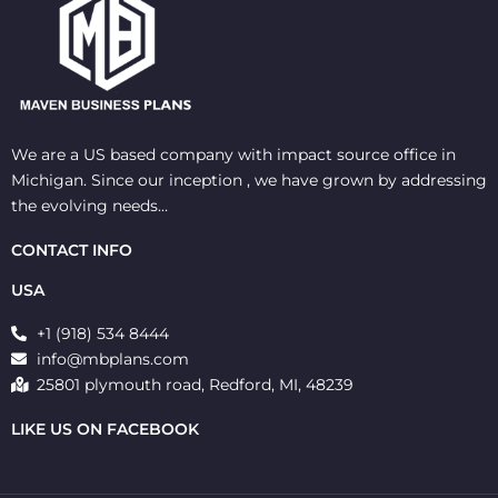
We are a US based company with impact source office in
Michigan. Since our inception , we have grown by addressing
the evolving needs…
CONTACT INFO
USA
+1 (918) 534 8444
info@mbplans.com
25801 plymouth road, Redford, MI, 48239
LIKE US ON FACEBOOK