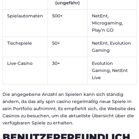
(ungefähr)
Spielautomaten
500+
NetEnt,
Microgaming,
Play’n GO
Tischspiele
50+
NetEnt, Evolution
Gaming
Live-Casino
30+
Evolution
Gaming, NetEnt
Live
Die angegebene Anzahl an Spielen kann sich ständig
ändern, da das ally spin casino regelmäßig neue Spiele in
sein Portfolio aufnimmt. Es empfiehlt sich, die Website des
Casinos zu besuchen, um die aktuellste Übersicht über die
verfügbaren Spiele zu erhalten.
BENUTZERFREUNDLICH