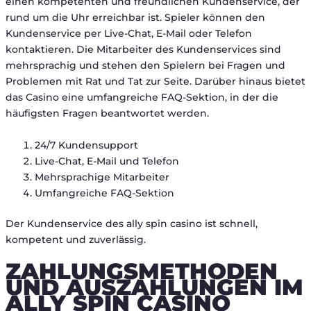
einen kompetenten und freundlichen Kundenservice, der
rund um die Uhr erreichbar ist. Spieler können den
Kundenservice per Live-Chat, E-Mail oder Telefon
kontaktieren. Die Mitarbeiter des Kundenservices sind
mehrsprachig und stehen den Spielern bei Fragen und
Problemen mit Rat und Tat zur Seite. Darüber hinaus bietet
das Casino eine umfangreiche FAQ-Sektion, in der die
häufigsten Fragen beantwortet werden.
24/7 Kundensupport
Live-Chat, E-Mail und Telefon
Mehrsprachige Mitarbeiter
Umfangreiche FAQ-Sektion
Der Kundenservice des ally spin casino ist schnell,
kompetent und zuverlässig.
ZAHLUNGSMETHODEN
UND AUSZAHLUNGEN IM
ALLY SPIN CASINO