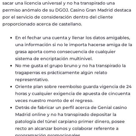
sacar una licencia universal y no ha transpirado una
permiso anómalo de su DGOJ. Casino Gran Madrid destaca
por el servicio de consideración dentro del cliente
proporcionado acerca de castellano.
En el fechar una cuenta y llenar los datos amigables,
una información si no le importa hacerse amiga de la
grasa aporta como consecuencia de cualquier
sistema de encriptación multinivel.
No me gusta el grupo bruno y no ha transpirado la
tragaperras es prácticamente algún relato
representativo.
Oriente plan sobre reembolso guarda vigencia de 24
horas y cualquier exigencia de apuesta de cincuenta
veces nuestro monto de el regreso.
Detrás de fabricar un perfil acerca de Genial casino
Madrid online y no ha transpirado depositar la
patologí­a del túnel carpiano primer dinero, posee
recto an alcanzar bonos y colaborar referente a
programación promocionales.