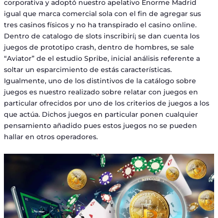
corporativa y adoptó nuestro apelativo Enorme Madrid
igual que marca comercial sola con el fin de agregar sus
tres casinos físicos y no ha transpirado el casino online.
Dentro de catalogo de slots inscribirí¡ se dan cuenta los
juegos de prototipo crash, dentro de hombres, se sale
“Aviator” de el estudio Spribe, inicial análisis referente a
soltar un esparcimiento de estás características.
Igualmente, uno de los distintivos de la catálogo sobre
juegos es nuestro realizado sobre relatar con juegos en
particular ofrecidos por uno de los criterios de juegos a los
que actúa. Dichos juegos en particular ponen cualquier
pensamiento añadido pues estos juegos no se pueden
hallar en otros operadores.