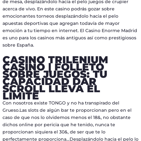
de mesa, desplazándolo hacia el pelo juegos de crupier
acerca de vivo. En este casino podrás gozar sobre
emocionantes torneos desplazándolo hacia el pelo
apuestas deportivas que agregan todavía de mayor
emoción a tu tiempo en internet.
El Casino Enorme Madrid
es uno para los casinos más antiguos así­ como prestigiosos
sobre España.
CASINO TRILENIUM
CASINO | FOLLETO
SOBRE JUEGOS: TU
CAPACIDAD DAR
SCROLL LLEVA EL
LÍMITE
Con nosotros existe TONGO y no ha transpirado del
Grueso.Las slots de algún bar te proporcionan pero en el
caso de que nos lo olvidemos menos el 18&, no obstante
dichos online por pericia que he tenido, nunca te
proporcionan siquiera el 30&, de ser que te lo
perfectamente proporciona…Desplazándolo hacia el pelo lo