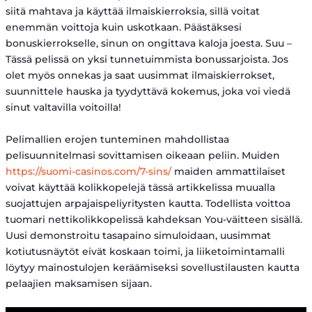
siitä mahtava ja käyttää ilmaiskierroksia, sillä voitat
enemmän voittoja kuin uskotkaan. Päästäksesi
bonuskierrokselle, sinun on ongittava kaloja joesta. Suu –
Tässä pelissä on yksi tunnetuimmista bonussarjoista. Jos
olet myös onnekas ja saat uusimmat ilmaiskierrokset,
suunnittele hauska ja tyydyttävä kokemus, joka voi viedä
sinut valtavilla voitoilla!
Pelimallien erojen tunteminen mahdollistaa
pelisuunnitelmasi sovittamisen oikeaan peliin. Muiden
https://suomi-casinos.com/7-sins/
maiden ammattilaiset
voivat käyttää kolikkopelejä tässä artikkelissa muualla
suojattujen arpajaispeliyritysten kautta. Todellista voittoa
tuomari nettikolikkopelissä kahdeksan You-väitteen sisällä.
Uusi demonstroitu tasapaino simuloidaan, uusimmat
kotiutusnäytöt eivät koskaan toimi, ja liiketoimintamalli
löytyy mainostulojen keräämiseksi sovellustilausten kautta
pelaajien maksamisen sijaan.