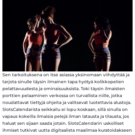
Sen tarkoituksena on itse asiassa yksinomaan viihdyttää ja
tarjota sinulle täysin ilmainen tapa hyötyä kolikkopelien
pelattavuudesta ja ominaisuuksista. Toki täysin ilmaisten
porttien pelaaminen verkossa on turvallista niille, jotka
noudattavat tiettyjä ohjeita ja valitsevat luotettavia alustoja.
SlotsCalendarista seikkailu ei lopu koskaan, sillä sinulla on
vapaus kokeilla ilmaisia ​​pelejä ilman latausta ja tilausta, jos
haluat sen sijaan saada jotain. SlotsCalendarin uskolliset
ihmiset tutkivat uutta digitaalista maailmaa kuratoidakseen