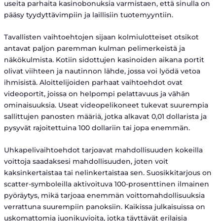
useita parhaita kasinobonuksia varmistaen, että sinulla on
pääsy tyydyttävimpiin ja laillisiin tuotemyyntiin.
Tavallisten vaihtoehtojen sijaan kolmiulotteiset otsikot
antavat paljon paremman kulman pelimerkeistä ja
näkökulmista. Kotiin sidottujen kasinoiden aikana portit
olivat viihteen ja nautinnon lähde, jossa voi lyödä vetoa
ihmisistä. Aloittelijoiden parhaat vaihtoehdot ovat
videoportit, joissa on helpompi pelattavuus ja vähän
ominaisuuksia. Useat videopelikoneet tukevat suurempia
sallittujen panosten määriä, jotka alkavat 0,01 dollarista ja
pysyvät rajoitettuina 100 dollariin tai jopa enemmän.
Uhkapelivaihtoehdot tarjoavat mahdollisuuden kokeilla
voittoja saadaksesi mahdollisuuden, joten voit
kaksinkertaistaa tai nelinkertaistaa sen. Suosikkitarjous on
scatter-symboleilla aktivoituva 100-prosenttinen ilmainen
pyöräytys, mikä tarjoaa enemmän voittomahdollisuuksia
verrattuna suurempiin panoksiin. Kaikissa julkaisuissa on
uskomattomia juonikuvioita, jotka täyttävät erilaisia ​​