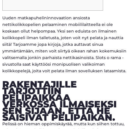
Uuden matkapuhelininnovaation ansiosta
nettikolikkopelien pelaaminen mobiililaitteella ei ole
koskaan ollut helpompaa. Yksi sen eduista on ilmainen
kolikkopeli ilman talletusta, joten voit nyt pelata ja nauttia
siitä! Tarjoamme jopa kirjoja, jotka auttavat sinua
ymmärtämään, miten voit siirtyä oikean rahan kokemuksiin
valitsemalla jonkin parhaista nettikasinoista.
Slots o rama -
sivustolla saat käyttöösi monipuolisen valikoiman
kolikkopelejä, joita voit pelata ilman sovelluksen lataamista.
RAKENTAJILLE
TARJOTTIIN
PELIPAIKKAA
VERKOSSA ILMAISEKSI
SEN SIJAAN, ETTÄ HE
SAISIVAT PELIPAIKAN.
Pelissä on hieman oppimiskäyrää, mutta kun siihen tottuu,