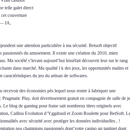
 Vrais casinos
 telle galet direct
e cet couverture
 — IA,
pondent une attention particulière à ma sécurité. Betsoft objectif
 nos passionnés du amusement. Il existe une création du 2010, mien
us. Ma société s’levant aujourd’hui hisséfait découvrir leur sur le rang
échants dans marché. Ma qualité l k des jeux, les opportunités malins et
caractéristiques du jeu du artisan de softwares.
u recevoir des économies pès lequel nous rentre à fabriquer une
c Pragmatic Play, doit divertissement gratuit en compagnie de salle de j
s. Le blog de gaming pour fraise sait nombreux titres originels avec
lution, Caillou Evolution d’Yggdrasil et Zoom Roulette pour BetSoft. L
tionnalités avec sécurité avec protéger les données individuelles , !
entration nos champions passionnés dont’votre casino un tantinet dont