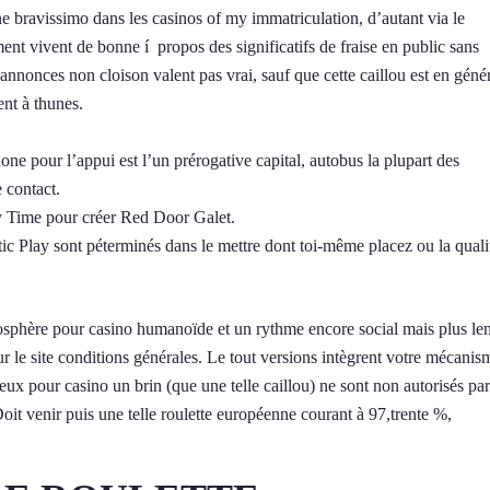
ne bravissimo dans les casinos of my immatriculation, d’autant via le
t vivent de bonne í propos des significatifs de fraise en public sans
 annonces non cloison valent pas vrai, sauf que cette caillou est en géné
ent à thunes.
ne pour l’appui est l’un prérogative capital, autobus la plupart des
 contact.
y Time pour créer Red Door Galet.
ic Play sont péterminés dans le mettre dont toi-même placez ou la quali
mosphère pour casino humanoïde et un rythme encore social mais plus len
ur le site conditions générales. Le tout versions intègrent votre mécanis
eux pour casino un brin (que une telle caillou) ne sont non autorisés par
it venir puis une telle roulette européenne courant à 97,trente %,