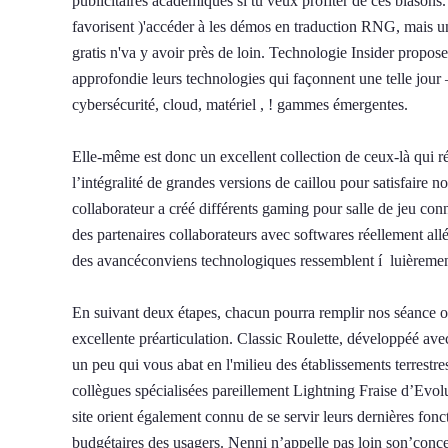
publicitaires académiques si tu veux profiter de ces blasons.
favorisent )'accéder à les démos en traduction RNG, mais une
gratis n'va y avoir près de loin. Technologie Insider propos
approfondie leurs technologies qui façonnent une telle jour
cybersécurité, cloud, matériel , ! gammes émergentes.
Elle-même est donc un excellent collection de ceux-là qui ré
l’intégralité de grandes versions de caillou pour satisfaire
collaborateur a créé différents gaming pour salle de jeu conn
des partenaires collaborateurs avec softwares réellement all
des avancéconviens technologiques ressemblent í luièrement 
En suivant deux étapes, chacun pourra remplir nos séance o
excellente préarticulation. Classic Roulette, développéé ave
un peu qui vous abat en l'milieu des établissements terrestre
collègues spécialisées pareillement Lightning Fraise d’Evo
site orient également connu de se servir leurs dernières fonc
budgétaires des usagers. Nenni n’appelle pas loin son’conc