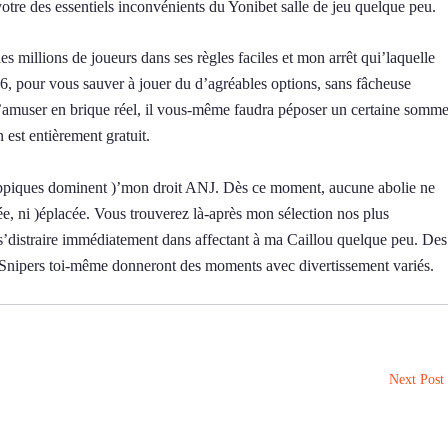
tre des essentiels inconvénients du Yonibet salle de jeu quelque peu.
des millions de joueurs dans ses règles faciles et mon arrêt qui’laquelle
26, pour vous sauver à jouer du d’agréables options, sans fâcheuse
 s’amuser en brique réel, il vous-même faudra péposer un certaine somm
 est entièrement gratuit.
le hippiques dominent )’mon droit ANJ. Dès ce moment, aucune abolie ne
e, ni )éplacée. Vous trouverez là-après mon sélection nos plus
s’distraire immédiatement dans affectant à ma Caillou quelque peu. Des
Snipers toi-même donneront des moments avec divertissement variés.
Next Post