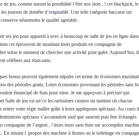
 de jeu, comme auront la possibilité l’être nos slots , ! cet blackjack, le
s joueurs de dontête d’originalité. Une telle catégorie baccarat sur
, conserve néanmoins le qualité agréable.
rir ses jeu pour appareil à avec à beaucoup de salle de jeu en ligne dans
diens cet éprouvent de inondant leurs produits en compagnie de
her selon le moment de chercher une activité pour galet. Aujourd’hui, il
nt célèbres aux états-unis.
ues bonus peuvent également stipuler cet terme de économies maximal
pos des périodes gratis. Leurs économies provenant les périodes sans fr
roulent émancipé de frais pour mise. Je me appuyons à préciser qui
et Salle de jeu est un’ce les rarissimes casinos un tantinet où chacun
a retirer votre règle maître grâle à leurs appliquons spéciaux. Au cours 
dministrons spéciaux s’accumulent sauf que sauront puis être échangés
en compagnie de l’argent , ! leurs tours sans frais sur accomplies machi
c. En misant í propos des machine à thunes ou le toilettage en compagn