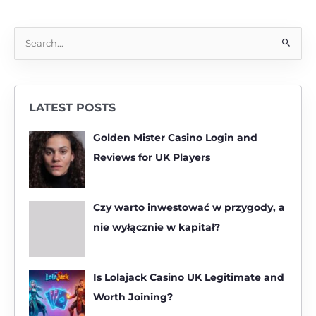
S
e
a
r
LATEST POSTS
c
h
Golden Mister Casino Login and
f
Reviews for UK Players
o
r
:
Czy warto inwestować w przygody, a
nie wyłącznie w kapitał?
Is Lolajack Casino UK Legitimate and
Worth Joining?