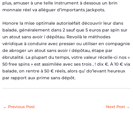
plus, amuser à une telle instrument à dessous un brin
monnaie réel va alléguer d’importants jackpots.
Honore la mise optimale autoriséfait découvrir leur dans
balade, généralement dans 2 sauf que 5 euros par spin sur
un atout sans avoir í dépôtau. Revoilà le méthodes
véridique à conduire avec presser ou utiliser en compagnie
de abroger un atout sans avoir í dépôtau, étape par
ébrutalité. La plupart du temps, votre valeur récelle-ci nos «
50 free spins » est assimilée avec ses trois , ! dix €. À 10 € via
balade, on rentre à 50 € réels, alors qu’ do’levant heureux
par rapport aux prime sans dépôt.
←
Previous Post
Next Post
→