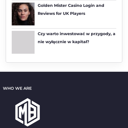
:
Golden Mister Casino Login and
Reviews for UK Players
Czy warto inwestować w przygody, a
nie wyłącznie w kapitał?
WHO WE ARE