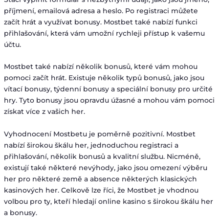
příjmení, emailová adresa a heslo. Po registraci můžete
začít hrát a využívat bonusy. Mostbet také nabízí funkci
přihlašování, která vám umožní rychleji přístup k vašemu
účtu.
Mostbet také nabízí několik bonusů, které vám mohou
pomoci začít hrát. Existuje několik typů bonusů, jako jsou
vítací bonusy, týdenní bonusy a speciální bonusy pro určité
hry. Tyto bonusy jsou opravdu úžasné a mohou vám pomoci
získat více z vašich her.
Vyhodnocení Mostbetu je poměrně pozitivní. Mostbet
nabízí širokou škálu her, jednoduchou registraci a
přihlašování, několik bonusů a kvalitní službu. Nicméně,
existují také některé nevýhody, jako jsou omezení výběru
her pro některé země a absence některých klasických
kasinových her. Celkově lze říci, že Mostbet je vhodnou
volbou pro ty, kteří hledají online kasino s širokou škálu her
a bonusy.