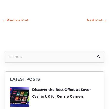
←
Previous Post
Next Post
→
S
e
a
r
LATEST POSTS
c
h
Discover the Best Offers at Seven
f
Casino UK for Online Gamers
o
r