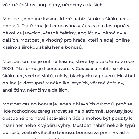
včetně češtiny, angličtiny, němčiny a dalších.
Mostbet je online kasino, které nabízí širokou škálu her a
bonusů. Platforma je licencována v Curacao a dostupná v
několika jazycích, včetně češtiny, angličtiny, němčiny a
dalších. Mostbet je vhodný pro hráče, kteří hledají online
kasino s širokou škálu her a bonusů.
Mostbet online je online kasino, které bylo založeno v roce
2009. Platforma je licencována v Curacao a nabízí širokou
škálu her, včetně slotů, rulety, blackjacku a pokeru. Mostbet
online je dostupné v několika jazycích, včetně češtiny,
angličtiny, němčiny a dalších.
Mostbet casino bonus je jeden z hlavních důvodů, proč se
lidé rozhodnou zaregistrovat se na platformě. Bonusy jsou
dostupné pro nové i stávající hráče a mohou být použity k
hraní her nebo k výběru výhry. Mostbet nabízí několik typů
bonusů, včetně vítacího bonusu, bonusu za první vklad a