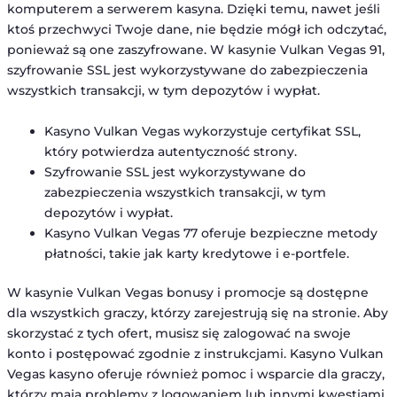
komputerem a serwerem kasyna. Dzięki temu, nawet jeśli
ktoś przechwyci Twoje dane, nie będzie mógł ich odczytać,
ponieważ są one zaszyfrowane. W kasynie Vulkan Vegas 91,
szyfrowanie SSL jest wykorzystywane do zabezpieczenia
wszystkich transakcji, w tym depozytów i wypłat.
Kasyno Vulkan Vegas wykorzystuje certyfikat SSL,
który potwierdza autentyczność strony.
Szyfrowanie SSL jest wykorzystywane do
zabezpieczenia wszystkich transakcji, w tym
depozytów i wypłat.
Kasyno Vulkan Vegas 77 oferuje bezpieczne metody
płatności, takie jak karty kredytowe i e-portfele.
W kasynie Vulkan Vegas bonusy i promocje są dostępne
dla wszystkich graczy, którzy zarejestrują się na stronie. Aby
skorzystać z tych ofert, musisz się zalogować na swoje
konto i postępować zgodnie z instrukcjami. Kasyno Vulkan
Vegas kasyno oferuje również pomoc i wsparcie dla graczy,
którzy mają problemy z logowaniem lub innymi kwestiami