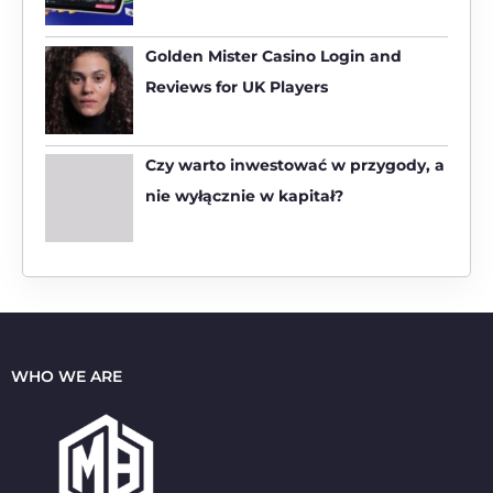
r
:
Golden Mister Casino Login and
Reviews for UK Players
Czy warto inwestować w przygody, a
nie wyłącznie w kapitał?
WHO WE ARE