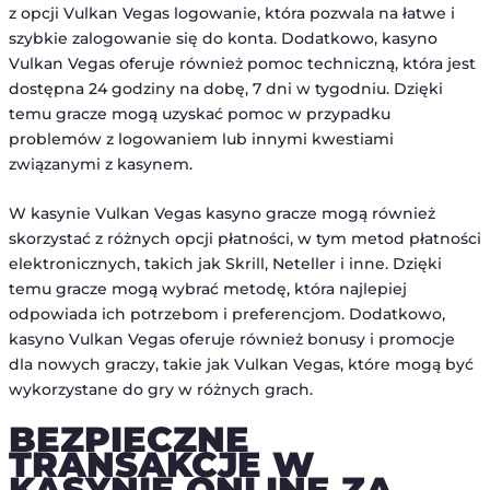
z opcji Vulkan Vegas logowanie, która pozwala na łatwe i
szybkie zalogowanie się do konta. Dodatkowo, kasyno
Vulkan Vegas oferuje również pomoc techniczną, która jest
dostępna 24 godziny na dobę, 7 dni w tygodniu. Dzięki
temu gracze mogą uzyskać pomoc w przypadku
problemów z logowaniem lub innymi kwestiami
związanymi z kasynem.
W kasynie Vulkan Vegas kasyno gracze mogą również
skorzystać z różnych opcji płatności, w tym metod płatności
elektronicznych, takich jak Skrill, Neteller i inne. Dzięki
temu gracze mogą wybrać metodę, która najlepiej
odpowiada ich potrzebom i preferencjom. Dodatkowo,
kasyno Vulkan Vegas oferuje również bonusy i promocje
dla nowych graczy, takie jak Vulkan Vegas, które mogą być
wykorzystane do gry w różnych grach.
BEZPIECZNE
TRANSAKCJE W
KASYNIE ONLINE ZA