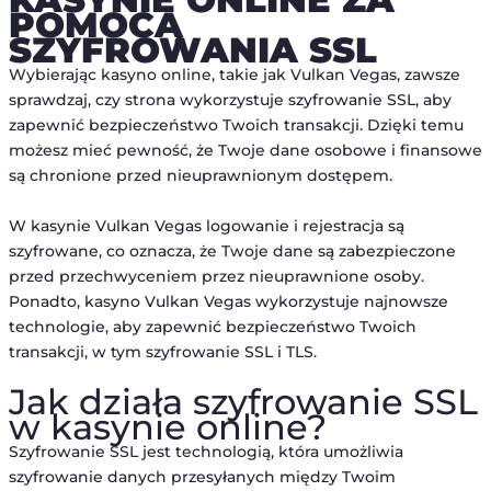
POMOCĄ
SZYFROWANIA SSL
Wybierając kasyno online, takie jak Vulkan Vegas, zawsze
sprawdzaj, czy strona wykorzystuje szyfrowanie SSL, aby
zapewnić bezpieczeństwo Twoich transakcji. Dzięki temu
możesz mieć pewność, że Twoje dane osobowe i finansowe
są chronione przed nieuprawnionym dostępem.
W kasynie Vulkan Vegas logowanie i rejestracja są
szyfrowane, co oznacza, że Twoje dane są zabezpieczone
przed przechwyceniem przez nieuprawnione osoby.
Ponadto, kasyno Vulkan Vegas wykorzystuje najnowsze
technologie, aby zapewnić bezpieczeństwo Twoich
transakcji, w tym szyfrowanie SSL i TLS.
Jak działa szyfrowanie SSL
w kasynie online?
Szyfrowanie SSL jest technologią, która umożliwia
szyfrowanie danych przesyłanych między Twoim