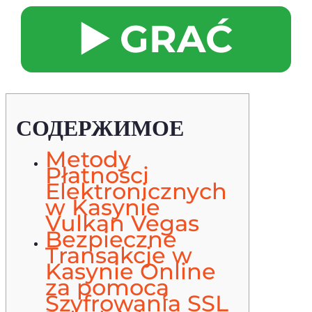
▶️ GRAĆ
СОДЕРЖИМОЕ
Metody
Płatności
Elektronicznych
w Kasynie
Vulkan Vegas
Bezpieczne
Transakcje w
Kasynie Online
za pomocą
Szyfrowania SSL