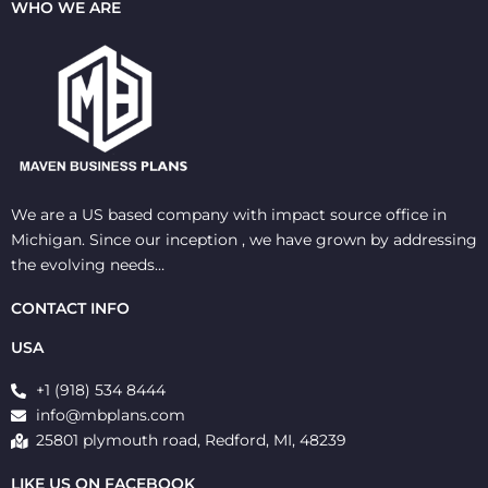
WHO WE ARE
We are a US based company with impact source office in
Michigan. Since our inception , we have grown by addressing
the evolving needs…
CONTACT INFO
USA
+1 (918) 534 8444
info@mbplans.com
25801 plymouth road, Redford, MI, 48239
LIKE US ON FACEBOOK