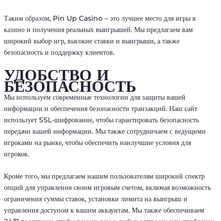
Таким образом, Pin Up Casino – это лучшее место для игры в
казино и получения реальных выигрышей. Мы предлагаем вам
широкий выбор игр, высокие ставки и выигрыши, а также
безопасность и поддержку клиентов.
УДОБСТВО И
БЕЗОПАСНОСТЬ
Мы используем современные технологии для защиты вашей
информации и обеспечения безопасности транзакций. Наш сайт
использует SSL-шифрование, чтобы гарантировать безопасность
передачи вашей информации. Мы также сотрудничаем с ведущими
игроками на рынке, чтобы обеспечить наилучшие условия для
игроков.
Кроме того, мы предлагаем нашим пользователям широкий спектр
опций для управления своим игровым счетом, включая возможность
ограничения суммы ставок, установки лимита на выигрыш и
управления доступом к вашим аккаунтам. Мы также обеспечиваем