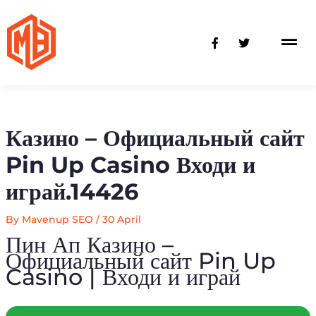
Skip
to
F
T
content
a
w
c
i
e
t
b
t
o
e
o
r
k
-
Казино – Официальный сайт
f
Pin Up Casino Входи и
играй.14426
By
Mavenup SEO
/
30 April
Пин Ап Казино –
Официальный сайт Pin Up
Casino | Входи и играй