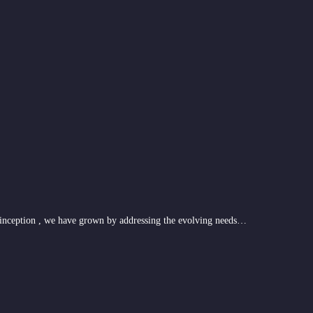
 inception , we have grown by addressing the evolving needs…