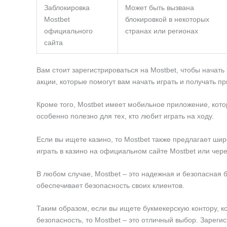
Заблокировка
Может быть вызвана
Mostbet
блокировкой в некоторых
официального
странах или регионах
сайта
Вам стоит зарегистрироваться на Mostbet, чтобы начать
акции, которые помогут вам начать играть и получать п
Кроме того, Mostbet имеет мобильное приложение, кото
особенно полезно для тех, кто любит играть на ходу.
Если вы ищете казино, то Mostbet также предлагает широ
играть в казино на официальном сайте Mostbet или чер
В любом случае, Mostbet – это надежная и безопасная б
обеспечивает безопасность своих клиентов.
Таким образом, если вы ищете букмекерскую контору, к
безопасность, то Mostbet – это отличный выбор. Зарегис