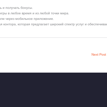
ь и получать бонусы.
гры в любое время и из любой точки мира.
 или через мобильное приложение.
я контора, которая предлагает широкий спектр услуг и обеспечива
Next Post