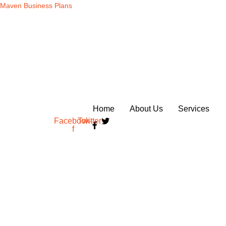
Skip
Maven Business Plans
to
content
Home
About Us
Services
Facebook-
Twitter
f