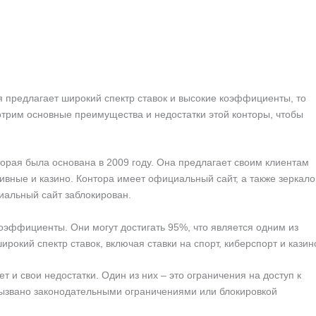
я предлагает широкий спектр ставок и высокие коэффициенты, то
отрим основные преимущества и недостатки этой конторы, чтобы
торая была основана в 2009 году. Она предлагает своим клиентам
ивные и казино. Контора имеет официальный сайт, а также зеркало
циальный сайт заблокирован.
оэффициенты. Они могут достигать 95%, что является одним из
рокий спектр ставок, включая ставки на спорт, киберспорт и казин
т и свои недостатки. Один из них – это ограничения на доступ к
 вызвано законодательными ограничениями или блокировкой