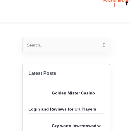
Facebook-
Twitter
f
S
e
a
r
Latest Posts
c
h
Golden Mister Casino
f
o
Login and Reviews for UK Players
r
:
Czy warto inwestować w