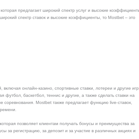
, которая предлагает широкий спектр услуг и высокие коэффициент
широкий спектр ставок и высокие коэффициенты, то Mostbet – это
, включая онлайн-казино, спортивные ставки, лотереи и другие игр
я футбол, баскетбол, теннис и другие, а также сделать ставки на
ие соревнования. Mostbet также предлагает функцию live-ставок,
времени.
 которая позволяет клиентам получать бонусы и преимущества за
сы за регистрацию, за депозит и за участие в различных акциях и