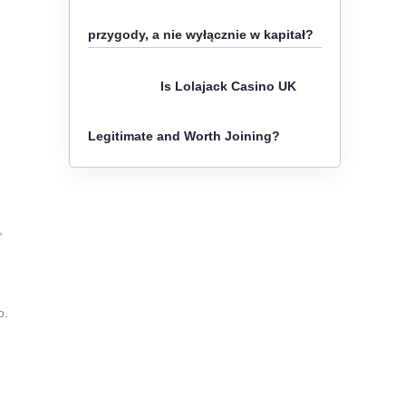
przygody, a nie wyłącznie w kapitał?
Is Lolajack Casino UK
Legitimate and Worth Joining?
,
о.