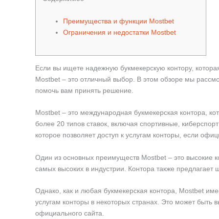
Преимущества и функции Mostbet
Ограничения и недостатки Mostbet
Если вы ищете надежную букмекерскую контору, котора
Mostbet – это отличный выбор. В этом обзоре мы рассм
помочь вам принять решение.
Mostbet – это международная букмекерская контора, ко
более 20 типов ставок, включая спортивные, киберспорт
которое позволяет доступ к услугам конторы, если офи
Один из основных преимуществ Mostbet – это высокие к
самых высоких в индустрии. Контора также предлагает ши
Однако, как и любая букмекерская контора, Mostbet имее
услугам конторы в некоторых странах. Это может быть
официального сайта.