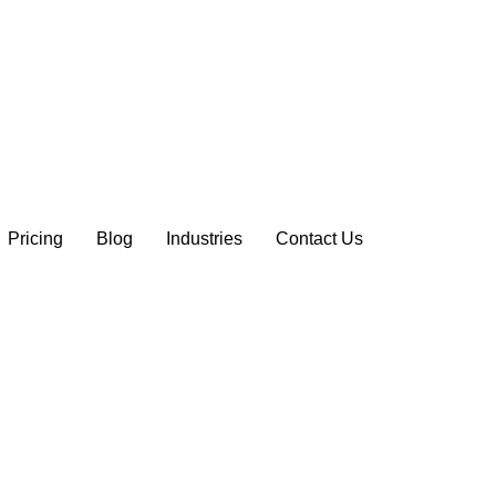
Pricing
Blog
Industries
Contact Us