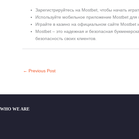
Зарегистрируйтесь на Mostbet, чтобы начать играт
Используйте мобильное приложение Mostbet для и
Играйте в казино на официальном сайте Mostbet
Mostbet – это надежная и безопасная букмекерска
безопасность своих клиентов.
←
Previous Post
WHO WE ARE