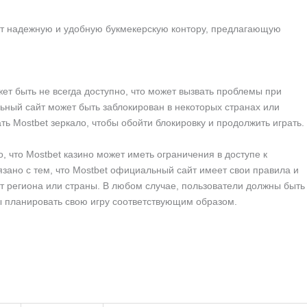
щет надежную и удобную букмекерскую контору, предлагающую
ет быть не всегда доступно, что может вызвать проблемы при
альный сайт может быть заблокирован в некоторых странах или
ть Mostbet зеркало, чтобы обойти блокировку и продолжить играть.
, что Mostbet казино может иметь ограничения в доступе к
зано с тем, что Mostbet официальный сайт имеет свои правила и
от региона или страны. В любом случае, пользователи должны быть
ы планировать свою игру соответствующим образом.