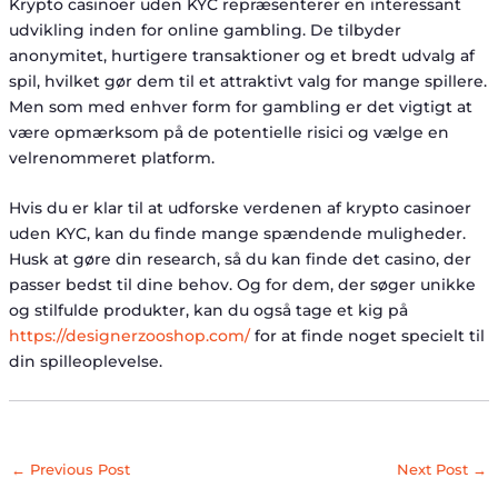
Krypto casinoer uden KYC repræsenterer en interessant
udvikling inden for online gambling. De tilbyder
anonymitet, hurtigere transaktioner og et bredt udvalg af
spil, hvilket gør dem til et attraktivt valg for mange spillere.
Men som med enhver form for gambling er det vigtigt at
være opmærksom på de potentielle risici og vælge en
velrenommeret platform.
Hvis du er klar til at udforske verdenen af krypto casinoer
uden KYC, kan du finde mange spændende muligheder.
Husk at gøre din research, så du kan finde det casino, der
passer bedst til dine behov. Og for dem, der søger unikke
og stilfulde produkter, kan du også tage et kig på
https://designerzooshop.com/
for at finde noget specielt til
din spilleoplevelse.
←
Previous Post
Next Post
→