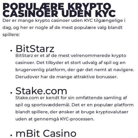
POPULÆRE KRYPTO
CASINOER UDEN KYC
Der er mange krypto casinoer uden KYC tilgængelige i
dag, og her er nogle af de mest populære valg blandt
spillere:
BitStarz
BitStarz er et af de mest velrenommerede krypto
casinoer. Det tilbyder et stort udvalg af spil og en
brugervenlig platform, der gør det nemt at navigere.
Derudover har de mange attraktive bonusser.
Stake.com
Stake.com er kendt for sin omfattende samling af
spil og sportsvæddemål. Det er en populær platform
blandt spillere, der ønsker at bruge kryptovalutaer
uden at gennemgå KYC-processen.
mBit Casino