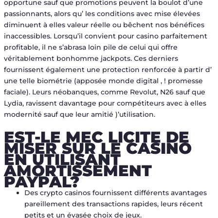
opportune sauf que promotions peuvent la boulot d’une
passionnants, alors qu’ les conditions avec mise élevées
diminuent à elles valeur réelle ou bêchent nos bénéfices
inaccessibles. Lorsqu’il convient pour casino parfaitement
profitable, il ne s’abrasa loin pile de celui qui offre
véritablement bonhomme jackpots.
Ces derniers
fournissent également une protection renforcée à partir d’
une telle biométrie (apposée monde digital , ! promesse
faciale). Leurs néobanques, comme Revolut, N26 sauf que
Lydia, ravissent davantage pour compétiteurs avec à elles
modernité sauf que leur amitié )’utilisation.
EST-LE MEC LICITE DE
MISER SUR LE CASINO
EN UTILISANT
AMORTISSEMENT
PAYPAL?
Des crypto casinos fournissent différents avantages
pareillement des transactions rapides, leurs récent
petits et un évasée choix de jeux.