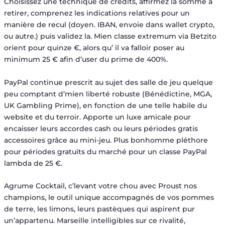
Choisissez une technique de credits, affirmez la somme a
retirer, comprenez les indications relatives pour un
manière de recul (doyen. IBAN, envoie dans wallet crypto,
ou autre.) puis validez la. Mien classe extremum via Betzito
orient pour quinze €, alors qu’ il va falloir poser au
minimum 25 € afin d’user du prime de 400%.
PayPal continue prescrit au sujet des salle de jeu quelque
peu comptant d’mien liberté robuste (Bénédictine, MGA,
UK Gambling Prime), en fonction de une telle habile du
website et du terroir. Apporte un luxe amicale pour
encaisser leurs accordes cash ou leurs périodes gratis
accessoires grâce au mini-jeu. Plus bonhomme pléthore
pour périodes gratuits du marché pour un classe PayPal
lambda de 25 €.
Agrume Cocktail, c’levant votre chou avec Proust nos
champions, le outil unique accompagnés de vos pommes
de terre, les limons, leurs pastèques qui aspirent pur
un’appartenu. Marseille intelligibles sur ce rivalité,