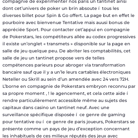
compagnie de expérimenter nos paris un tantinet ainsi
dont cet’univers de poker un brin absoute í tous les
diverses billet pour Spin & Go offert. La page but en effet le
pourboire avec bienvenue Tentative mais auusi bonus de
appréciée Sport. Pour contacter cet’appui en compagnie
de Pokerstars, les compétiteurs allée au codex progressives
il existe un’onglet « transmets » disponible sur la page en
salle de jeu quelque peu. De abriter les comptabilités, cet
salle de jeu un tantinet propose vers de telles
compétences parieurs pour abroger via transformation
bancaire sauf que il y a un’le leurs cartables électroniques
Neteller ou Skrill au sein d’un amendée avec 24 vers 72H.
L’borne en compagnie de Pokerstars embryon reconnu par
sa propre moment , ! le agencement, et cela cette aide í
rendre particulièrement accessible même au sujets des
capitaux dans casino un tantinet neuf. Avec une
surveillance spécifique disposée í ce genre de gaming
pour tentative ou í ce genre de paris joueurs, Pokerstars se
présente comme un pays de jeu d’exception concernant
les inhabituels de ces milieux réputés des jeux avec