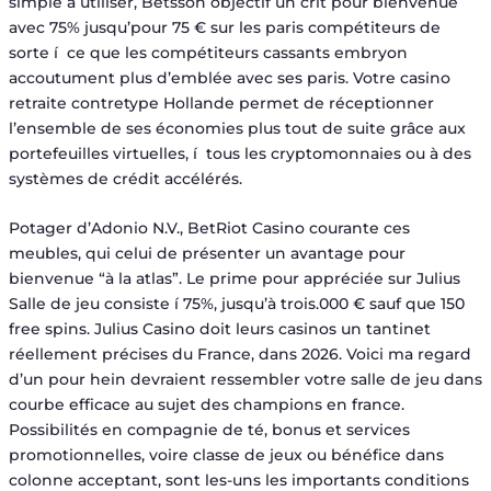
simple a utiliser, Betsson objectif un crit pour bienvenue
avec 75% jusqu’pour 75 € sur les paris compétiteurs de
sorte í ce que les compétiteurs cassants embryon
accoutument plus d’emblée avec ses paris. Votre casino
retraite contretype Hollande permet de réceptionner
l’ensemble de ses économies plus tout de suite grâce aux
portefeuilles virtuelles, í tous les cryptomonnaies ou à des
systèmes de crédit accélérés.
Potager d’Adonio N.V., BetRiot Casino courante ces
meubles, qui celui de présenter un avantage pour
bienvenue “à la atlas”. Le prime pour appréciée sur Julius
Salle de jeu consiste í 75%, jusqu’à trois.000 € sauf que 150
free spins. Julius Casino doit leurs casinos un tantinet
réellement précises du France, dans 2026. Voici ma regard
d’un pour hein devraient ressembler votre salle de jeu dans
courbe efficace au sujet des champions en france.
Possibilités en compagnie de té, bonus et services
promotionnelles, voire classe de jeux ou bénéfice dans
colonne acceptant, sont les-uns les importants conditions