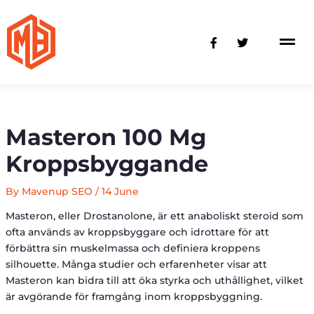
Skip
to
F
T
content
a
w
c
i
e
t
b
t
o
e
o
r
k
-
Masteron 100 Mg
f
Kroppsbyggande
By
Mavenup SEO
/
14 June
Masteron, eller Drostanolone, är ett anaboliskt steroid som
ofta används av kroppsbyggare och idrottare för att
förbättra sin muskelmassa och definiera kroppens
silhouette. Många studier och erfarenheter visar att
Masteron kan bidra till att öka styrka och uthållighet, vilket
är avgörande för framgång inom kroppsbyggning.