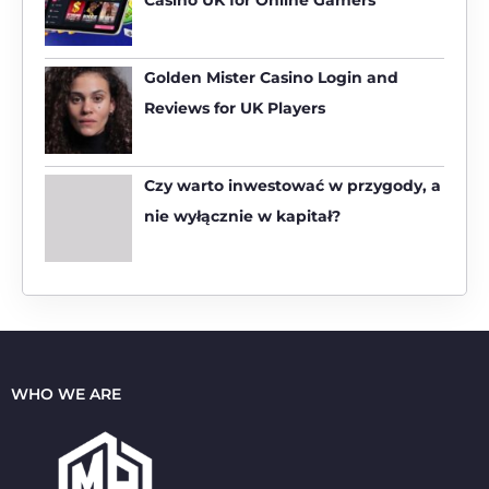
o
r
:
Golden Mister Casino Login and
Reviews for UK Players
Czy warto inwestować w przygody, a
nie wyłącznie w kapitał?
WHO WE ARE