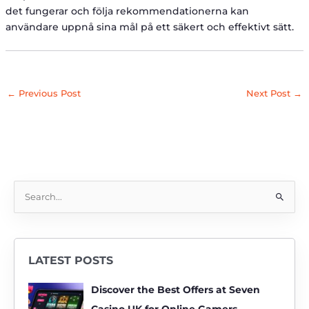
det fungerar och följa rekommendationerna kan
användare uppnå sina mål på ett säkert och effektivt sätt.
←
Previous Post
Next Post
→
S
e
a
r
LATEST POSTS
c
h
Discover the Best Offers at Seven
f
Casino UK for Online Gamers