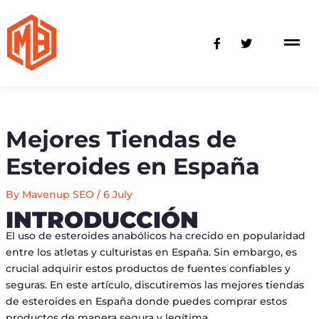
Skip
to
F
T
content
a
w
c
i
e
t
b
t
o
e
o
r
k
-
Mejores Tiendas de
f
Esteroides en España
By
Mavenup SEO
/
6 July
INTRODUCCIÓN
El uso de esteroides anabólicos ha crecido en popularidad
entre los atletas y culturistas en España. Sin embargo, es
crucial adquirir estos productos de fuentes confiables y
seguras. En este artículo, discutiremos las mejores tiendas
de esteroides en España donde puedes comprar estos
productos de manera segura y legítima.