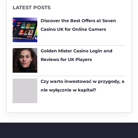
r
LATEST POSTS
c
h
Discover the Best Offers at Seven
f
Casino UK for Online Gamers
o
r
:
Golden Mister Casino Login and
Reviews for UK Players
Czy warto inwestować w przygody, a
nie wyłącznie w kapitał?