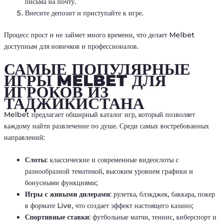
письма на почту.
Внесите депозит и приступайте к игре.
Процесс прост и не займет много времени, что делает Melbet
доступным для новичков и профессионалов.
САМЫЕ ПОПУЛЯРНЫЕ
ИГРЫ MELBET ДЛЯ
ИГРОКОВ ИЗ
ТАДЖИКИСТАНА
Melbet предлагает обширный каталог игр, который позволяет
каждому найти развлечение по душе. Среди самых востребованных
направлений:
Слоты
: классические и современные видеослоты с
разнообразной тематикой, высоким уровнем графики и
бонусными функциями;
Игры с живыми дилерами
: рулетка, блэкджек, баккара, покер
в формате Live, что создает эффект настоящего казино;
Спортивные ставки
: футбольные матчи, теннис, киберспорт и