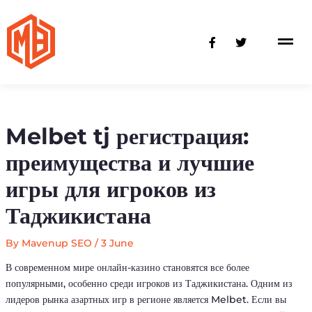
Skip
to
F
T
content
a
w
c
i
e
t
b
t
o
e
o
r
k
-
Melbet tj регистрация:
f
преимущества и лучшие
игры для игроков из
Таджикистана
By
Mavenup SEO
/
3 June
В современном мире онлайн-казино становятся все более
популярными, особенно среди игроков из Таджикистана. Одним из
лидеров рынка азартных игр в регионе является Melbet. Если вы