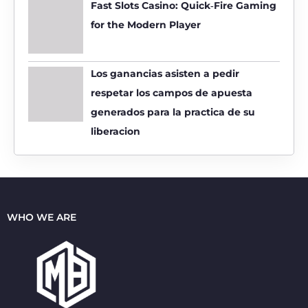
:
Fast Slots Casino: Quick‑Fire Gaming
for the Modern Player
Los ganancias asisten a pedir
respetar los campos de apuesta
generados para la practica de su
liberacion
WHO WE ARE