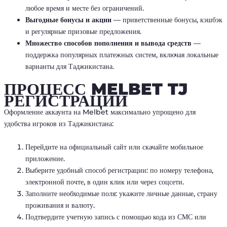
любое время и месте без ограничений.
Выгодные бонусы и акции
— приветственные бонусы, кэшбэк
и регулярные призовые предложения.
Множество способов пополнения и вывода средств
—
поддержка популярных платежных систем, включая локальные
варианты для Таджикистана.
ПРОЦЕСС MELBET TJ
РЕГИСТРАЦИИ
Оформление аккаунта на Melbet максимально упрощено для
удобства игроков из Таджикистана:
Перейдите на официальный сайт или скачайте мобильное
приложение.
Выберите удобный способ регистрации: по номеру телефона,
электронной почте, в один клик или через соцсети.
Заполните необходимые поля: укажите личные данные, страну
проживания и валюту.
Подтвердите учетную запись с помощью кода из СМС или