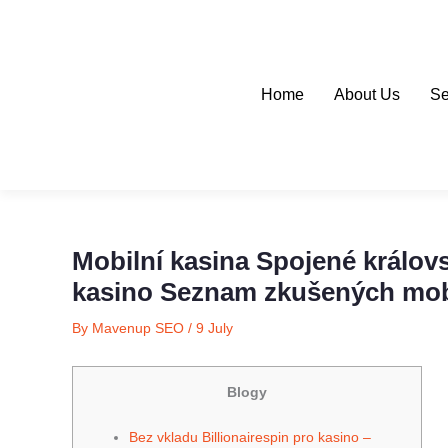
Skip
to
content
Home
About Us
Se
Mobilní kasina Spojené královst
kasino Seznam zkušených mobi
By
Mavenup SEO
/
9 July
Blogy
Bez vkladu Billionairespin pro kasino –