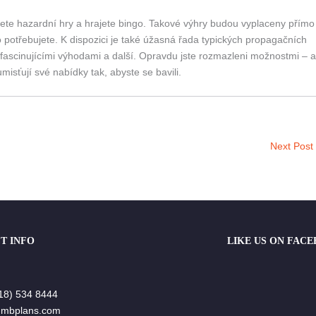
ete hazardní hry a hrajete bingo. Takové výhry budou vyplaceny přímo
 potřebujete. K dispozici je také úžasná řada typických propagačních
s fascinujícími výhodami a další. Opravdu jste rozmazleni možnostmi – a
misťují své nabídky tak, abyste se bavili.
Next Post
T INFO
LIKE US ON FAC
18) 534 8444
@mbplans.com