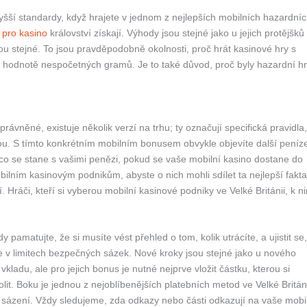
vyšší standardy, když hrajete v jednom z nejlepších mobilních hazardní
n pro kasino
království získají. Výhody jsou stejné jako u jejich protějšků
jsou stejné. To jsou pravděpodobně okolnosti, proč hrát kasinové hry s
hodnotě nespočetných gramů. Je to také důvod, proč byly hazardní h
ávněné, existuje několik verzí na trhu; ty označují specifická pravidla,
ou. S tímto konkrétním mobilním bonusem obvykle objevíte další peníz
 co se stane s vašimi penězi, pokud se vaše mobilní kasino dostane do
ilním kasinovým podnikům, abyste o nich mohli sdílet ta nejlepší fakta
Hráči, kteří si vyberou mobilní kasinové podniky ve Velké Británii, k n
dy pamatujte, že si musíte vést přehled o tom, kolik utrácíte, a ujistit se,
e v limitech bezpečných sázek. Nové kroky jsou stejné jako u nového
kladu, ale pro jejich bonus je nutné nejprve vložit částku, kterou si
it. Boku je jednou z nejoblíbenějších platebních metod ve Velké Británi
 sázení. Vždy sledujeme, zda odkazy nebo části odkazují na vaše mobi