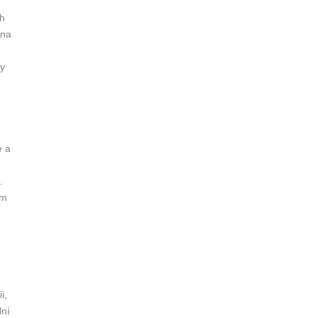
ch
 na
ry
e a
.
im
i,
lní