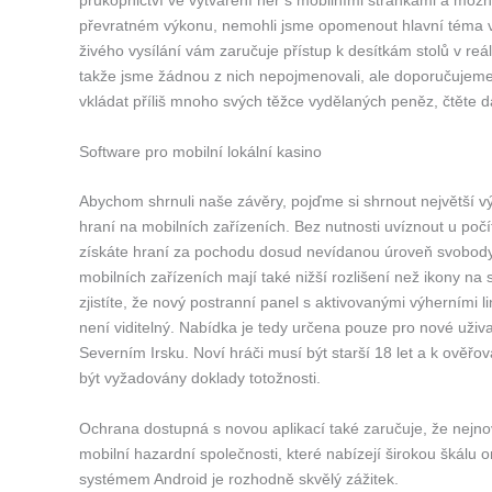
průkopnictví ve vytváření her s mobilními stránkami a mož
převratném výkonu, nemohli jsme opomenout hlavní téma vý
živého vysílání vám zaručuje přístup k desítkám stolů v r
takže jsme žádnou z nich nepojmenovali, ale doporučujeme 
vkládat příliš mnoho svých těžce vydělaných peněz, čtěte d
Software pro mobilní lokální kasino
Abychom shrnuli naše závěry, pojďme si shrnout největší 
hraní na mobilních zařízeních. Bez nutnosti uvíznout u po
získáte hraní za pochodu dosud nevídanou úroveň svobody.
mobilních zařízeních mají také nižší rozlišení než ikony na 
zjistíte, že nový postranní panel s aktivovanými výherními lin
není viditelný. Nabídka je tedy určena pouze pro nové uživat
Severním Irsku. Noví hráči musí být starší 18 let a k ově
být vyžadovány doklady totožnosti.
Ochrana dostupná s novou aplikací také zaručuje, že nejnov
mobilní hazardní společnosti, které nabízejí širokou škálu 
systémem Android je rozhodně skvělý zážitek.