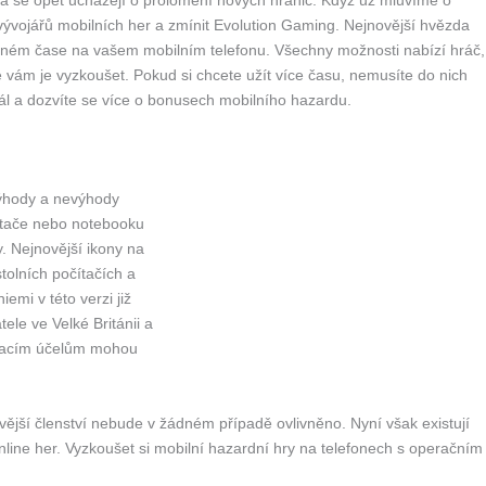
ná se opět ucházejí o prolomení nových hranic. Když už mluvíme o
vojářů mobilních her a zmínit Evolution Gaming. Nejnovější hvězda
eálném čase na vašem mobilním telefonu. Všechny možnosti nabízí hráč,
vám je vyzkoušet. Pokud si chcete užít více času, nemusíte do nich
ál a dozvíte se více o bonusech mobilního hazardu.
výhody a nevýhody
čítače nebo notebooku
 Nejnovější ikony na
stolních počítačích a
iemi v této verzi již
ele ve Velké Británii a
řovacím účelům mohou
ější členství nebude v žádném případě ovlivněno. Nyní však existují
online her. Vyzkoušet si mobilní hazardní hry na telefonech s operačním