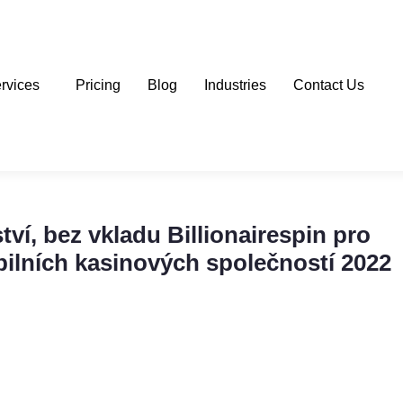
rvices
Pricing
Blog
Industries
Contact Us
ví, bez vkladu Billionairespin pro
lních kasinových společností 2022