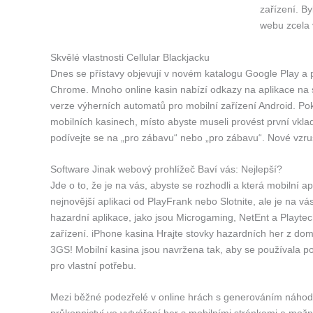
zařízení. B
webu zcela v
Skvělé vlastnosti Cellular Blackjacku
Dnes se přístavy objevují v novém katalogu Google Play a pr
Chrome. Mnoho online kasin nabízí odkazy na aplikace na s
verze výherních automatů pro mobilní zařízení Android. Pok
mobilních kasinech, místo abyste museli provést první vkl
podívejte se na „pro zábavu“ nebo „pro zábavu“. Nové vzruš
Software Jinak webový prohlížeč Baví vás: Nejlepší?
Jde o to, že je na vás, abyste se rozhodli a která mobilní 
nejnovější aplikaci od PlayFrank nebo Slotnite, ale je na vá
hazardní aplikace, jako jsou Microgaming, NetEnt a Playte
zařízení. iPhone kasina Hrajte stovky hazardních her z dom
3GS! Mobilní kasina jsou navržena tak, aby se používala po
pro vlastní potřebu.
Mezi běžné podezřelé v online hrách s generováním náhodný