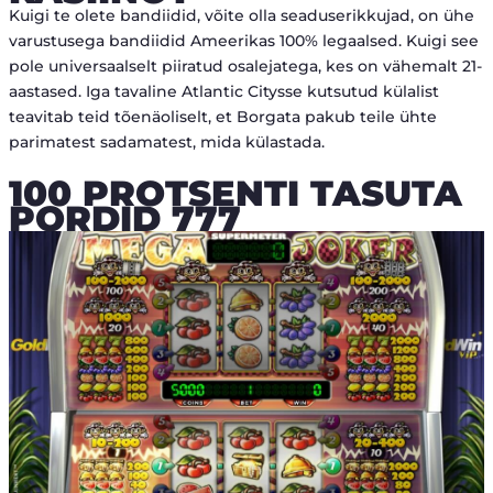
Kuigi te olete bandiidid, võite olla seaduserikkujad, on ühe
varustusega bandiidid Ameerikas 100% legaalsed. Kuigi see
pole universaalselt piiratud osalejatega, kes on vähemalt 21-
aastased. Iga tavaline Atlantic Citysse kutsutud külalist
teavitab teid tõenäoliselt, et Borgata pakub teile ühte
parimatest sadamatest, mida külastada.
100 PROTSENTI TASUTA
PORDID 777