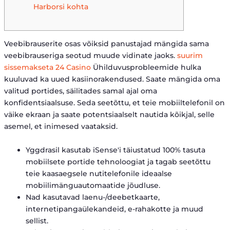
Harborsi kohta
Veebibrauserite osas võiksid panustajad mängida sama
veebibrauseriga seotud muude vidinate jaoks.
suurim
sissemakseta 24 Casino
Ühilduvusprobleemide hulka
kuuluvad ka uued kasiinorakendused. Saate mängida oma
valitud portides, säilitades samal ajal oma
konfidentsiaalsuse.
Seda seetõttu, et teie mobiiltelefonil on
väike ekraan ja saate potentsiaalselt nautida kõikjal, selle
asemel, et inimesed vaataksid.
Yggdrasil kasutab iSense'i täiustatud 100% tasuta
mobiilsete portide tehnoloogiat ja tagab seetõttu
teie kaasaegsele nutitelefonile ideaalse
mobiilimänguautomaatide jõudluse.
Nad kasutavad laenu-/deebetkaarte,
internetipangaülekandeid, e-rahakotte ja muud
sellist.