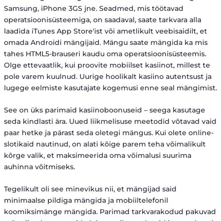
Samsung, iPhone 3GS jne. Seadmed, mis töötavad
operatsioonisüsteemiga, on saadaval, saate tarkvara alla
laadida iTunes App Store'ist või ametlikult veebisaidilt, et
omada Androidi mängijaid. Mängu saate mängida ka mis
tahes HTML5-brauseri kaudu oma operatsioonisüsteemis.
Olge ettevaatlik, kui proovite mobiilset kasiinot, millest te
pole varem kuulnud. Uurige hoolikalt kasiino autentsust ja
lugege eelmiste kasutajate kogemusi enne seal mängimist.
See on üks parimaid kasiinoboonuseid – seega kasutage
seda kindlasti ära. Uued liikmelisuse meetodid võtavad vaid
paar hetke ja pärast seda oletegi mängus. Kui olete online-
slotikaid nautinud, on alati kõige parem teha võimalikult
kõrge valik, et maksimeerida oma võimalusi suurima
auhinna võitmiseks.
Tegelikult oli see minevikus nii, et mängijad said
minimaalse pildiga mängida ja mobiiltelefonil
koomiksimänge mängida. Parimad tarkvarakodud pakuvad