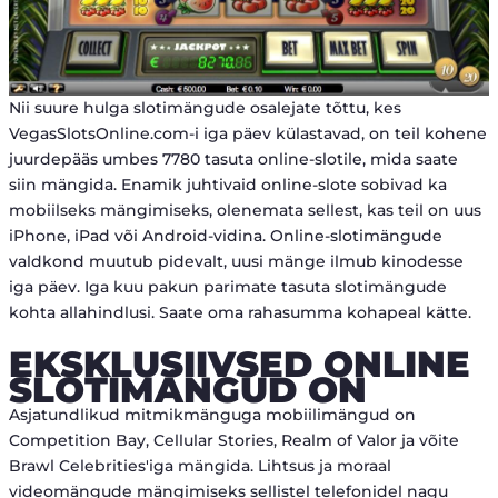
Nii suure hulga slotimängude osalejate tõttu, kes
VegasSlotsOnline.com-i iga päev külastavad, on teil kohene
juurdepääs umbes 7780 tasuta online-slotile, mida saate
siin mängida. Enamik juhtivaid online-slote sobivad ka
mobiilseks mängimiseks, olenemata sellest, kas teil on uus
iPhone, iPad või Android-vidina. Online-slotimängude
valdkond muutub pidevalt, uusi mänge ilmub kinodesse
iga päev. Iga kuu pakun parimate tasuta slotimängude
kohta allahindlusi. Saate oma rahasumma kohapeal kätte.
EKSKLUSIIVSED ONLINE
SLOTIMÄNGUD ON
Asjatundlikud mitmikmänguga mobiilimängud on
Competition Bay, Cellular Stories, Realm of Valor ja võite
Brawl Celebrities'iga mängida. Lihtsus ja moraal
videomängude mängimiseks sellistel telefonidel nagu