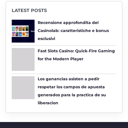
r
LATEST POSTS
c
h
Recensione approfondita del
f
Casinolab: caratteristiche e bonus
o
esclusivi
r
:
Fast Slots Casino: Quick‑Fire Gaming
for the Modern Player
Los ganancias asisten a pedir
respetar los campos de apuesta
generados para la practica de su
liberacion