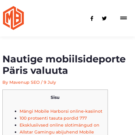
Skip
to
F
T
content
a
w
c
i
e
t
b
t
o
e
o
r
k
-
Nautige mobiilsideporte
f
Päris valuuta
By
Mavenup SEO
/
9 July
Sisu
Mängi Mobile Harborsi online-kasiinot
100 protsenti tasuta pordid 777
Eksklusiivsed online slotimängud on
Allstar Gamingu abijuhend Mobile