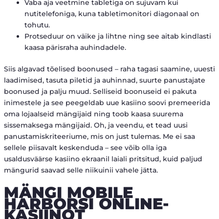
Vaba aja veetmine tabletiga on sujuvam kui
nutitelefoniga, kuna tabletimonitori diagonaal on
tohutu.
Protseduur on väike ja lihtne ning see aitab kindlasti
kaasa pärisraha auhindadele.
Siis algavad tõelised boonused – raha tagasi saamine, uuesti
laadimised, tasuta piletid ja auhinnad, suurte panustajate
boonused ja palju muud. Selliseid boonuseid ei pakuta
inimestele ja see peegeldab uue kasiino soovi premeerida
oma lojaalseid mängijaid ning toob kaasa suurema
sissemaksega mängijaid. Oh, ja veendu, et tead uusi
panustamiskriteeriume, mis on just tulemas. Me ei saa
sellele piisavalt keskenduda – see võib olla iga
usaldusväärse kasiino ekraanil laiali pritsitud, kuid paljud
mängurid saavad selle niikuinii vahele jätta.
MÄNGI MOBILE
HARBORSI ONLINE-
KASIINOT