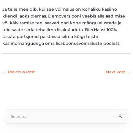
Ja teile meeldib, kui see võimalus on kohaliku kasiino
kliendi jaoks olemas. Demoversiooni veebis allalaadimise
või käivitamise teel saavad nad kohe mängu alustada ja
teie saate seda teha ilma lisakuludeta. BierHausi 100%
tasuta portsjonid paistavad silma kõigi teiste
kasiinomängudega oma lisaboonusvõimaluste poolest.
←
Previous Post
Next Post
→
S
e
a