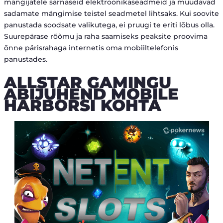
mängijatele sarnaseid elektroonikaseadmeid ja muudavad
sadamate mängimise teistel seadmetel lihtsaks. Kui soovite
panustada soodsate valikutega, ei pruugi te eriti lõbus olla.
Suurepärase rõõmu ja raha saamiseks peaksite proovima
õnne pärisrahaga internetis oma mobiiltelefonis
panustades.
ALLSTAR GAMINGU
ABIJUHEND MOBILE
HARBORSI KOHTA