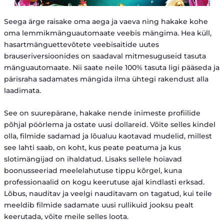
Seega ärge raisake oma aega ja vaeva ning hakake kohe
oma lemmikmänguautomaate veebis mängima. Hea küll,
hasartmänguettevõtete veebisaitide uutes
brauseriversioonides on saadaval mitmesuguseid tasuta
mänguautomaate. Nii saate neile 100% tasuta ligi pääseda ja
pärisraha sadamates mängida ilma ühtegi rakendust alla
laadimata.
See on suurepärane, hakake nende inimeste profiilide
põhjal pöörlema ​​ja ostate uusi dollareid. Võite selles kindel
olla, filmide sadamad ja lõualuu kaotavad mudelid, millest
see lahti saab, on koht, kus peate peatuma ja kus
slotimängijad on ihaldatud. Lisaks sellele hoiavad
boonusseeriad meelelahutuse tippu kõrgel, kuna
professionaalid on kogu keerutuse ajal kindlasti erksad.
Lõbus, nauditav ja veelgi nauditavam on tagatud, kui teile
meeldib filmide sadamate uusi rullikuid jooksu pealt
keerutada, võite meile selles loota.