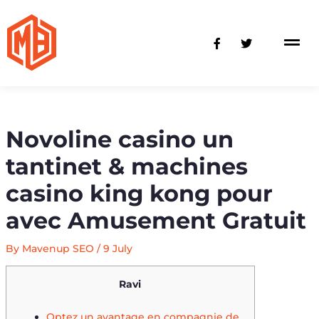
Skip
to
F
T
content
a
w
c
i
e
t
b
t
o
e
o
r
k
-
Novoline casino un
f
tantinet & machines
casino king kong pour
avec Amusement Gratuit
By
Mavenup SEO
/
9 July
Ravi
Optez un avantage en compagnie de