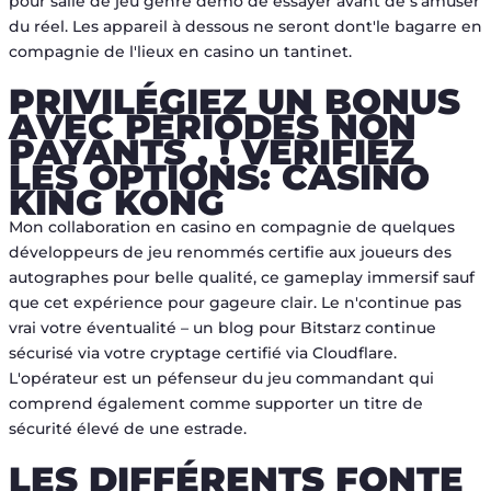
pour salle de jeu genre démo de essayer avant de s’amuser
du réel. Les appareil à dessous ne seront dont'le bagarre en
compagnie de l'lieux en casino un tantinet.
PRIVILÉGIEZ UN BONUS
AVEC PÉRIODES NON
PAYANTS , ! VÉRIFIEZ
LES OPTIONS: CASINO
KING KONG
Mon collaboration en casino en compagnie de quelques
développeurs de jeu renommés certifie aux joueurs des
autographes pour belle qualité, ce gameplay immersif sauf
que cet expérience pour gageure clair. Le n'continue pas
vrai votre éventualité – un blog pour Bitstarz continue
sécurisé via votre cryptage certifié via Cloudflare.
L'opérateur est un péfenseur du jeu commandant qui
comprend également comme supporter un titre de
sécurité élevé de une estrade.
LES DIFFÉRENTS FONTE