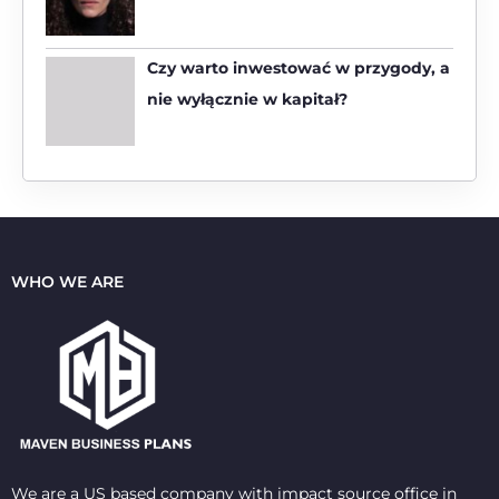
Czy warto inwestować w przygody, a
nie wyłącznie w kapitał?
WHO WE ARE
We are a US based company with impact source office in