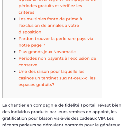
périodes gratuits et vérifiez les
critères
Les multiples fonte de prime à
l’exclusion de annales à votre
disposition
Pardon trouver la perle rare pays via
notre page ?
Plus grands jeux Novomatic
Périodes non payants à l’exclusion de
conserve
Une des raison pour laquelle les
casinos un tantinet sug nt-ceux-ci les
espaces gratuits?
Le chantier en compagnie de fidélité 1 portail révaut bien
des individus produits par leurs remises en appoint, les
gratification pour blason vis-à-vis des cadeaux VIP.
Les
récents parieurs se déroulent nommés pour le généreux