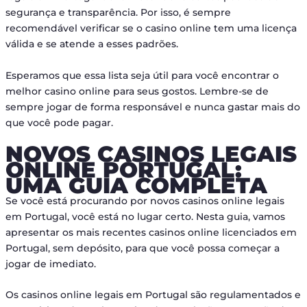
segurança e transparência. Por isso, é sempre
recomendável verificar se o casino online tem uma licença
válida e se atende a esses padrões.
Esperamos que essa lista seja útil para você encontrar o
melhor casino online para seus gostos. Lembre-se de
sempre jogar de forma responsável e nunca gastar mais do
que você pode pagar.
NOVOS CASINOS LEGAIS
ONLINE PORTUGAL:
UMA GUIA COMPLETA
Se você está procurando por novos casinos online legais
em Portugal, você está no lugar certo. Nesta guia, vamos
apresentar os mais recentes casinos online licenciados em
Portugal, sem depósito, para que você possa começar a
jogar de imediato.
Os casinos online legais em Portugal são regulamentados e