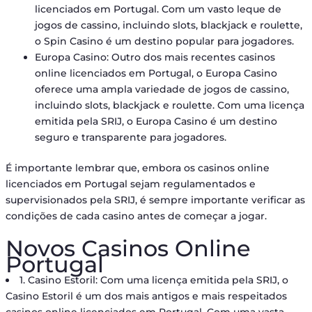
licenciados em Portugal. Com um vasto leque de
jogos de cassino, incluindo slots, blackjack e roulette,
o Spin Casino é um destino popular para jogadores.
Europa Casino: Outro dos mais recentes casinos
online licenciados em Portugal, o Europa Casino
oferece uma ampla variedade de jogos de cassino,
incluindo slots, blackjack e roulette. Com uma licença
emitida pela SRIJ, o Europa Casino é um destino
seguro e transparente para jogadores.
É importante lembrar que, embora os casinos online
licenciados em Portugal sejam regulamentados e
supervisionados pela SRIJ, é sempre importante verificar as
condições de cada casino antes de começar a jogar.
Novos Casinos Online
Portugal
1. Casino Estoril: Com uma licença emitida pela SRIJ, o
Casino Estoril é um dos mais antigos e mais respeitados
casinos online licenciados em Portugal. Com uma vasta