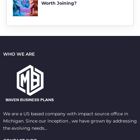
Worth Joining?
WHO WE ARE
We are a US based company with impact source office in
Michigan. Since our inception , we have grown by addressing
the evolving needs…