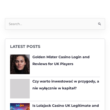
S
e
a
r
LATEST POSTS
c
h
Golden Mister Casino Login and
f
Reviews for UK Players
o
r
:
Czy warto inwestować w przygody, a
nie wyłącznie w kapitał?
Is Lolajack Casino UK Legitimate and