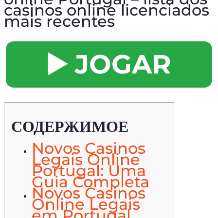
casinos online licenciados
mais recentes
▶️ JOGAR
СОДЕРЖИМОЕ
Novos Casinos
Legais Online
Portugal: Uma
Guia Completa
Novos Casinos
Online Legais
em Portugal