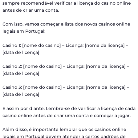
sempre recomendável verificar a licença do casino online
antes de criar uma conta.
Com isso, vamos começar a lista dos novos casinos online
legais em Portugal:
Casino 1: [nome do casino] – Licença: [nome da licença] –
[data de licença]
Casino 2: [nome do casino] – Licença: [nome da licença] –
[data de licença]
Casino 3: [nome do casino] – Licença: [nome da licença] –
[data de licença]
E assim por diante. Lembre-se de verificar a licença de cada
casino online antes de criar uma conta e começar a jogar.
Além disso, é importante lembrar que os casinos online
legais em Portugal devem atender a certos padrões de