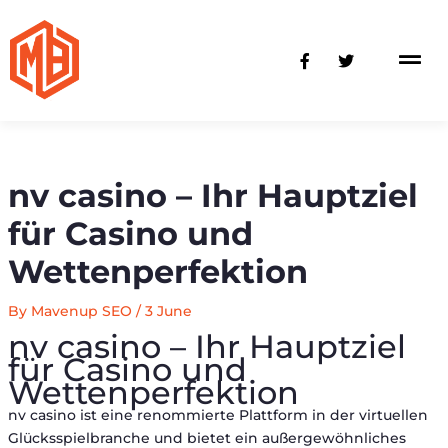
Skip
to
F
T
content
a
w
c
i
e
t
b
t
o
e
o
r
k
-
nv casino – Ihr Hauptziel
f
für Casino und
Wettenperfektion
By
Mavenup SEO
/
3 June
nv casino – Ihr Hauptziel
für Casino und
Wettenperfektion
nv casino ist eine renommierte Plattform in der virtuellen
Glücksspielbranche und bietet ein außergewöhnliches