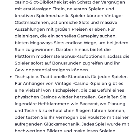
casino-Slot-Bibliothek ist ein Schatz der Vergnügen
mit erstklassigen Titeln, neuesten Spielen und
kreativen Spielmechanik. Spieler können Vintage-
Obstmaschinen, actionreiche Slots und massive
Auszahlungen mit großen Preisen erleben. Für
diejenigen, die ein schnelles Gameplay suchen,
bieten Megaways-Slots endlose Wege, um bei jedem
Spin zu gewinnen. Darüber hinaus bietet die
Plattform modernste Bonus-Kaufoptionen, sodass die
Spieler sofort auf Bonusrunden zugreifen und ihr
Gewinnpotential steigern können.
Tischspiele: Traditionelle Standards für jeden Spieler.
Für Anhänger von Vintage -Casino -Spielen gibt es
eine Vielzahl von Tischspielen, die das Gefühl eines
physischen Casinos wieder herstellen. Genießen Sie
legendäre Heftklammern wie Baccarat, wo Planung
und Technik zu erheblichen Siegen führen können,
oder testen Sie Ihr Vermögen bei Roulette mit seiner
aufregenden Glücksmechanik. Jedes Spiel wurde mit
hochwertigen Bildern und makellosen Spielen