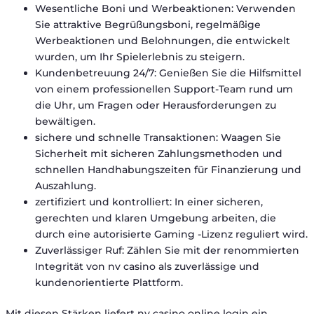
Wesentliche Boni und Werbeaktionen: Verwenden
Sie attraktive Begrüßungsboni, regelmäßige
Werbeaktionen und Belohnungen, die entwickelt
wurden, um Ihr Spielerlebnis zu steigern.
Kundenbetreuung 24/7: Genießen Sie die Hilfsmittel
von einem professionellen Support-Team rund um
die Uhr, um Fragen oder Herausforderungen zu
bewältigen.
sichere und schnelle Transaktionen: Waagen Sie
Sicherheit mit sicheren Zahlungsmethoden und
schnellen Handhabungszeiten für Finanzierung und
Auszahlung.
zertifiziert und kontrolliert: In einer sicheren,
gerechten und klaren Umgebung arbeiten, die
durch eine autorisierte Gaming -Lizenz reguliert wird.
Zuverlässiger Ruf: Zählen Sie mit der renommierten
Integrität von nv casino als zuverlässige und
kundenorientierte Plattform.
Mit diesen Stärken liefert nv casino online login ein