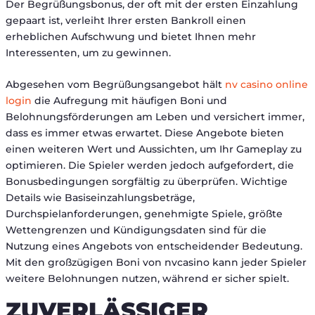
Der Begrüßungsbonus, der oft mit der ersten Einzahlung
gepaart ist, verleiht Ihrer ersten Bankroll einen
erheblichen Aufschwung und bietet Ihnen mehr
Interessenten, um zu gewinnen.
Abgesehen vom Begrüßungsangebot hält
nv casino online
login
die Aufregung mit häufigen Boni und
Belohnungsförderungen am Leben und versichert immer,
dass es immer etwas erwartet. Diese Angebote bieten
einen weiteren Wert und Aussichten, um Ihr Gameplay zu
optimieren. Die Spieler werden jedoch aufgefordert, die
Bonusbedingungen sorgfältig zu überprüfen. Wichtige
Details wie Basiseinzahlungsbeträge,
Durchspielanforderungen, genehmigte Spiele, größte
Wettengrenzen und Kündigungsdaten sind für die
Nutzung eines Angebots von entscheidender Bedeutung.
Mit den großzügigen Boni von nvcasino kann jeder Spieler
weitere Belohnungen nutzen, während er sicher spielt.
ZUVERLÄSSIGER