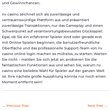
und Gewinnchancen.
nv casino zeichnet sich als zuverlässige und
vertrauenswürdige Plattform aus und präsentiert
zuverlässige Transaktionen, nur das Gameplay und einen
Schwerpunkt auf verantwortungsbewusstes Glücksspiel.
Egal, ob Sie ein erfahrener Spieler sind oder gerade erst
mit Online-Spielen beginnen, die benutzerfreundliche
Oberfläche und das professionelle Support-Team von nv
casino online login machen es mühelos, zu starten. Warten
Sie nicht – melden Sie sich jetzt an, probieren Sie die
fantastischen Funktionen aus und sehen Sie, warum nv
casino eine beliebte Wahl für Spieler auf der ganzen Welt
ist. Ihre nächste große Auszahlung könnte nur noch einen
Moment entfernt sein!
←
Previous Post
Next Post
→