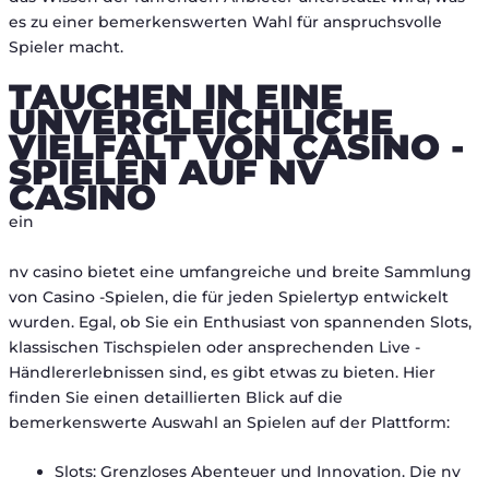
es zu einer bemerkenswerten Wahl für anspruchsvolle
Spieler macht.
TAUCHEN IN EINE
UNVERGLEICHLICHE
VIELFALT VON CASINO -
SPIELEN AUF NV
CASINO
ein
nv casino bietet eine umfangreiche und breite Sammlung
von Casino -Spielen, die für jeden Spielertyp entwickelt
wurden. Egal, ob Sie ein Enthusiast von spannenden Slots,
klassischen Tischspielen oder ansprechenden Live -
Händlererlebnissen sind, es gibt etwas zu bieten. Hier
finden Sie einen detaillierten Blick auf die
bemerkenswerte Auswahl an Spielen auf der Plattform:
Slots: Grenzloses Abenteuer und Innovation. Die nv