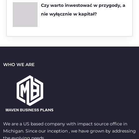
Czy warto inwestować w przygody, a
nie wyłącznie w kapitał?
WHO WE ARE
We are a US based company with impact source office in
Michigan. Since our inception , we have grown by addressing
the evolving needs…