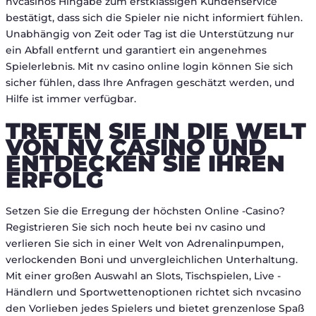
nvcasinos Hingabe zum erstklassigen Kundenservice
bestätigt, dass sich die Spieler nie nicht informiert fühlen.
Unabhängig von Zeit oder Tag ist die Unterstützung nur
ein Abfall entfernt und garantiert ein angenehmes
Spielerlebnis. Mit nv casino online login können Sie sich
sicher fühlen, dass Ihre Anfragen geschätzt werden, und
Hilfe ist immer verfügbar.
TRETEN SIE IN DIE WELT
VON NV CASINO UND
ENTDECKEN SIE IHREN
ERFOLG
Setzen Sie die Erregung der höchsten Online -Casino?
Registrieren Sie sich noch heute bei nv casino und
verlieren Sie sich in einer Welt von Adrenalinpumpen,
verlockenden Boni und unvergleichlichen Unterhaltung.
Mit einer großen Auswahl an Slots, Tischspielen, Live -
Händlern und Sportwettenoptionen richtet sich nvcasino
den Vorlieben jedes Spielers und bietet grenzenlose Spaß