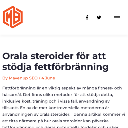
Skip
to
F
T
content
a
w
c
i
e
t
b
t
o
e
o
r
k
-
Orala steroider för att
f
stödja fettförbränning
By
Mavenup SEO
/
4 June
Fettförbränning är en viktig aspekt av många fitness- och
hälsomål. Det finns olika metoder för att stödja detta,
inklusive kost, träning och i vissa fall, användning av
tillskott. En av de mer kontroversiella metoderna är
användningen av orala steroider. I denna artikel kommer vi
att titta närmare på hur orala steroider kan påverka
fettförbränning och deras potentiella fördelar och risker.