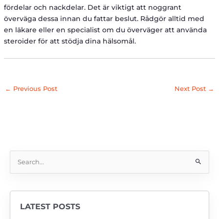
fördelar och nackdelar. Det är viktigt att noggrant
överväga dessa innan du fattar beslut. Rådgör alltid med
en läkare eller en specialist om du överväger att använda
steroider för att stödja dina hälsomål.
←
Previous Post
Next Post
→
S
e
a
r
LATEST POSTS
c