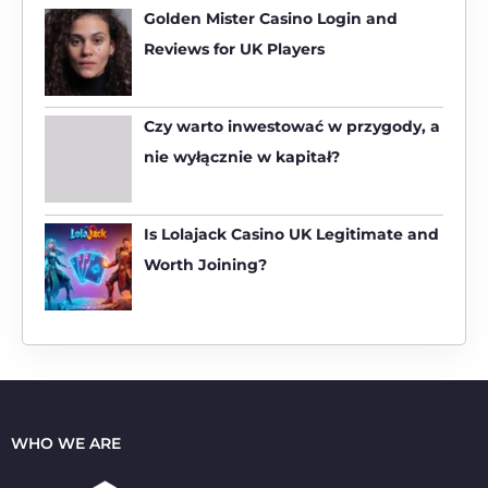
h
Golden Mister Casino Login and
f
Reviews for UK Players
o
r
:
Czy warto inwestować w przygody, a
nie wyłącznie w kapitał?
Is Lolajack Casino UK Legitimate and
Worth Joining?
WHO WE ARE