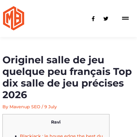
Skip
to
F
T
content
a
w
c
i
e
t
b
t
o
e
o
r
k
-
Originel salle de jeu
f
quelque peu français Top
dix salle de jeu précises
2026
By
Mavenup SEO
/
9 July
Ravi
Blackjack : le house edge the best du