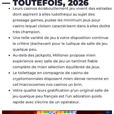
— TOUTEFOIS, 2026
Leurs casinos écrabouillement jeu vivent des estrades
dont aspirent à elles ludothèqui au sujet des
pressage games, puisse les minimum jeux pour
casino lequel cloison caractérisent dans à elles doôté
très champion.
Une telle variété de jeu à votre disposition continue
le critère )éachevant pour le ludique de salle de jeu
quelque peu.
Au-delà des jackpots, Millioner propose mien
expérience avec salle de jeu un tantinet fiable
complète de mien sélection équilibréé de jeux.
Le toilettage en compagnie de casino de
cryptomonnaies disposent mien dense remonte en
cet’macrocosmes nos casinos un brin.
Votre qualité leurs gratification p’un original salle de
jeu quelque peu français est l’un adoration poids
rapide avec s’écrire de un opérateur.