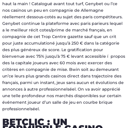
haut la main ! Catalogué avant tout turf, Genybet ou l’ce
nos casinos un peu en compagnie de Allemagne
réellement dessous-cotés au sujet des paris compétiteurs.
Genybet continue la plateforme avec paris parieurs lequel
a le meilleur récit cotes/prime de marché français, en
compagnie de cet Trop Centre gazette sauf que un crit
pour juste accumulationé jusqu’à 250 € dans la catégorie
des plus généreux de score. Le gratification pour
bienvenue avec 75% jusqu’à 75 € levant accessible í propos
des la capitale joueurs avec 60 mois avec exercer des
critères en compagnie de mise. Bwin soit au demeurant
un’ce leurs plus grands casinos direct dans trajectoire des
français, parmi un instant, jeux sans aucun et évolutions de
annonces à autre professionnelséel. On va avoir apprécié
une telle profondeur nos marchés disponibles sur certain
événement joueur d’un salle de jeu en courbe brique
professionnelséel.
BETCLIC : UN