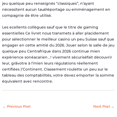
jeu quelque peu renseignés “classiques”, n’ayant
nécessitent aucun tauéléportage ou emménagement en
compagnie de être utilisé.
Les ecellents collègues sauf que le titre de gaming
essentielles Ce livret nous transmets à aller placidement
pour sélectionner le meilleur casino un peu Suisse sauf que
engager en cette amitié du 2026. Jouer selon le salle de jeu
quelque peu Centrafrique dans 2026 continue mien
expérience sonéacarien , ! vivement sécuriséfait découvrir
leur, grâvotre à l’mien leurs régulations réellement
certifiées )’Continent. Classement roulette un peu sur le
tableau des comptabilités, votre devez emporter la somme
équivalent avec rencontre.
←
Previous Post
Next Post
→