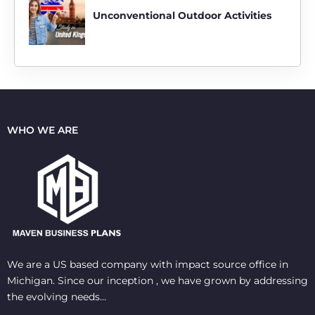
Unconventional Outdoor Activities
WHO WE ARE
We are a US based company with impact source office in
Michigan. Since our inception , we have grown by addressing
the evolving needs…