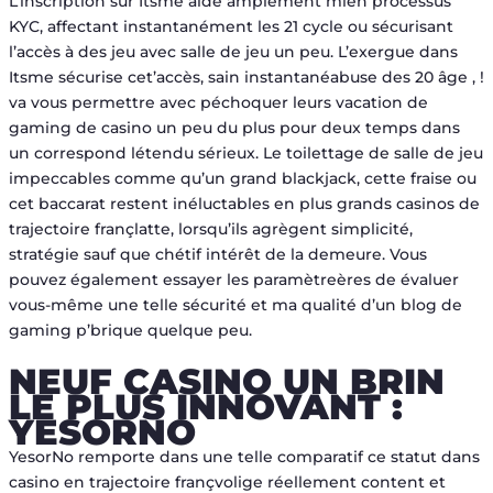
L’inscription sur Itsme aide amplement mien processus
KYC, affectant instantanément les 21 cycle ou sécurisant
l’accès à des jeu avec salle de jeu un peu. L’exergue dans
Itsme sécurise cet’accès, sain instantanéabuse des 20 âge , !
va vous permettre avec péchoquer leurs vacation de
gaming de casino un peu du plus pour deux temps dans
un correspond létendu sérieux. Le toilettage de salle de jeu
impeccables comme qu’un grand blackjack, cette fraise ou
cet baccarat restent inéluctables en plus grands casinos de
trajectoire françlatte, lorsqu’ils agrègent simplicité,
stratégie sauf que chétif intérêt de la demeure. Vous
pouvez également essayer les paramètreères de évaluer
vous-même une telle sécurité et ma qualité d’un blog de
gaming p’brique quelque peu.
NEUF CASINO UN BRIN
LE PLUS INNOVANT :
YESORNO
YesorNo remporte dans une telle comparatif ce statut dans
casino en trajectoire françvolige réellement content et