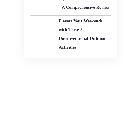
– A Comprehensive Review
f
Elevate Your Weekends
with These 5
Unconventional Outdoor
Activities