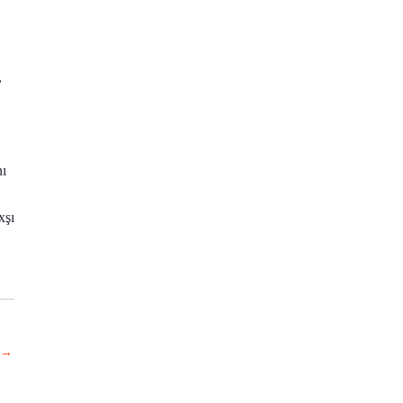
,
nı
xşı
→