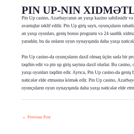
PIN UP-NIN XIDMƏT
Pin Up casino, Azərbaycanın ən yaxşı kazino səhifəsidir və
avantajlar təklif edilir. Pin Up giriş saytı, oyunçuların raha
ən yaxşı oyunları, geniş bonus programı və 24 saatlik xidmə
yaradılır, bu da onların oyun oynayışında daha yaxşı nəticə
Pin Up casino-da oyunçuların daxil olmaq üçün sadə bir pros
təqdim edir və pin up giriş saytına daxil olurlar. Bu casi
yaxşı oyunları təqdim edir. Ayrıca, Pin Up casino-da geniş
nəticələr elde etməsinə kömək edir. Pin Up casino, Azərbayc
oyunçuların oyun oynayışında daha yaxşı nəticələr elde etm
←
Previous Post