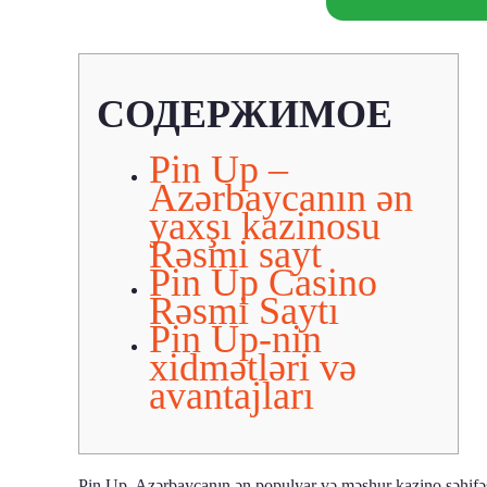
СОДЕРЖИМОЕ
Pin Up –
Azərbaycanın ən
yaxşı kazinosu
Rəsmi sayt
Pin Up Casino
Rəsmi Saytı
Pin Up-nin
xidmətləri və
avantajları
Pin Up, Azərbaycanın ən populyar və məşhur kazino səhifəs