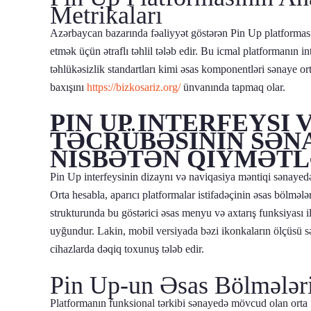
Metrikaları
Azərbaycan bazarında fəaliyyət göstərən Pin Up platformas
etmək üçün ətraflı təhlil tələb edir. Bu icmal platformanın in
təhlükəsizlik standartları kimi əsas komponentləri sənaye or
baxışını
https://bizkosariz.org/
ünvanında tapmaq olar.
PIN UP INTERFEYSI 
TƏCRÜBƏSININ SƏN
NISBƏTƏN QIYMƏTL
Pin Up interfeysinin dizaynı və naviqasiya məntiqi sənayedə
Orta hesabla, aparıcı platformalar istifadəçinin əsas bölmə
strukturunda bu göstərici əsas menyu və axtarış funksiyası 
uyğundur. Lakin, mobil versiyada bəzi ikonkaların ölçüsü sə
cihazlarda dəqiq toxunuş tələb edir.
Pin Up-un Əsas Bölmələri 
Platformanın funksional tərkibi sənayedə mövcud olan orta f