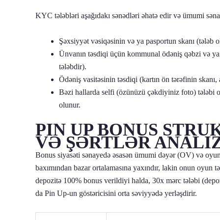
KYC tələbləri aşağıdakı sənədləri əhatə edir və ümumi sən
Şəxsiyyət vəsiqəsinin və ya pasportun skanı (tələb o
Ünvanın təsdiqi üçün kommunal ödəniş qəbzi və ya ba
tələbdir).
Ödəniş vasitəsinin təsdiqi (kartın ön tərəfinin skan
Bəzi hallarda selfi (özünüzü çəkdiyiniz foto) tələbi ol
olunur.
PIN UP BONUS STRU
VƏ ŞƏRTLƏR ANALIZ
Bonus siyasəti sənayedə əsasən ümumi dəyər (OV) və oyun 
baxımından bazar ortalamasına yaxındır, lakin onun oyun tə
depozitə 100% bonus verildiyi halda, 30x mərc tələbi (depo
da Pin Up-un göstəricisini orta səviyyədə yerləşdirir.