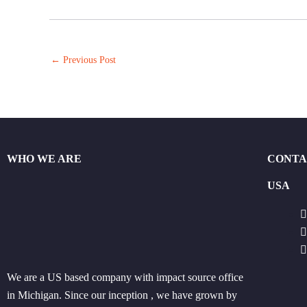
←
Previous Post
WHO WE ARE
CONTA
USA
We are a US based company with impact source office
in Michigan. Since our inception , we have grown by