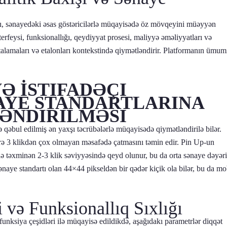
ı, sənayedəki əsas göstəricilərlə müqayisədə öz mövqeyini müəyyən
terfeysi, funksionallığı, qeydiyyat prosesi, maliyyə əməliyyatları və
talamaları və etalonları kontekstində qiymətləndirir. Platformanın ümum
VƏ İSTIFADƏÇI
AYE STANDARTLARINA
ƏNDIRILMƏSI
 qəbul edilmiş ən yaxşı təcrübələrlə müqayisədə qiymətləndirilə bilər.
lərə 3 klikdən çox olmayan məsafədə çatmasını təmin edir. Pin Up-un
ilə təxminən 2-3 klik səviyyəsində qeyd olunur, bu da orta sənaye dəyər
naye standartı olan 44×44 pikseldən bir qədər kiçik ola bilər, bu da mo
və Funksionallıq Sıxlığı
unksiya çeşidləri ilə müqayisə edildikdə, aşağıdakı parametrlər diqqət