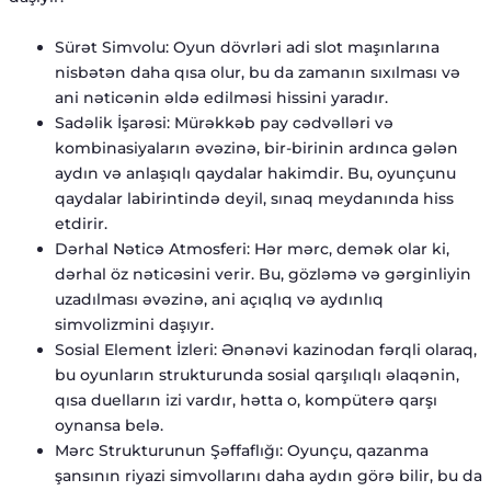
Sürət Simvolu: Oyun dövrləri adi slot maşınlarına
nisbətən daha qısa olur, bu da zamanın sıxılması və
ani nəticənin əldə edilməsi hissini yaradır.
Sadəlik İşarəsi: Mürəkkəb pay cədvəlləri və
kombinasiyaların əvəzinə, bir-birinin ardınca gələn
aydın və anlaşıqlı qaydalar hakimdir. Bu, oyunçunu
qaydalar labirintində deyil, sınaq meydanında hiss
etdirir.
Dərhal Nəticə Atmosferi: Hər mərc, demək olar ki,
dərhal öz nəticəsini verir. Bu, gözləmə və gərginliyin
uzadılması əvəzinə, ani açıqlıq və aydınlıq
simvolizmini daşıyır.
Sosial Element İzleri: Ənənəvi kazinodan fərqli olaraq,
bu oyunların strukturunda sosial qarşılıqlı əlaqənin,
qısa duelların izi vardır, hətta o, kompüterə qarşı
oynansa belə.
Mərc Strukturunun Şəffaflığı: Oyunçu, qazanma
şansının riyazi simvollarını daha aydın görə bilir, bu da