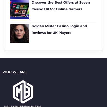
:
Discover the Best Offers at Seven
Casino UK for Online Gamers
Golden Mister Casino Login and
Reviews for UK Players
WHO WE ARE