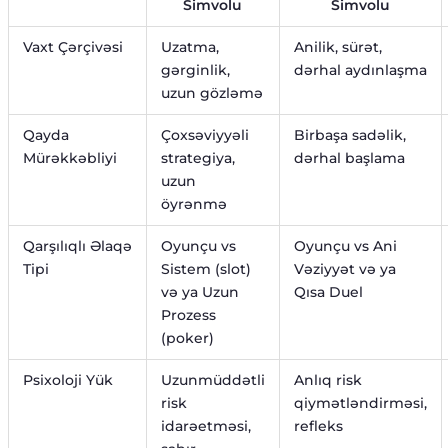
Simvolu
Simvolu
Vaxt Çərçivəsi
Uzatma,
Anilik, sürət,
gərginlik,
dərhal aydınlaşma
uzun gözləmə
Qayda
Çoxsəviyyəli
Birbaşa sadəlik,
Mürəkkəbliyi
strategiya,
dərhal başlama
uzun
öyrənmə
Qarşılıqlı Əlaqə
Oyunçu vs
Oyunçu vs Ani
Tipi
Sistem (slot)
Vəziyyət və ya
və ya Uzun
Qısa Duel
Prozess
(poker)
Psixoloji Yük
Uzunmüddətli
Anlıq risk
risk
qiymətləndirməsi,
idarəetməsi,
refleks