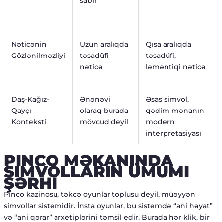
sabır
Nəticənin
Uzun aralıqda
Qısa aralıqda
Gözlənilməzliyi
təsadüfi
təsadüfi,
nəticə
ləməntiqi nəticə
Daş-Kağız-
Ənənəvi
Əsas simvol,
Qayçı
olaraq burada
qədim mənanın
Konteksti
mövcud deyil
modern
interpretasiyası
PINCO MƏKANINDA
SIMVOLLARIN ÜMUMI
ŞƏRHI
Pinco kazinosu, təkcə oyunlar toplusu deyil, müəyyən
simvollar sistemidir. İnsta oyunlar, bu sistemdə “ani həyat”
və “ani qərar” arxetiplərini təmsil edir. Burada hər klik, bir