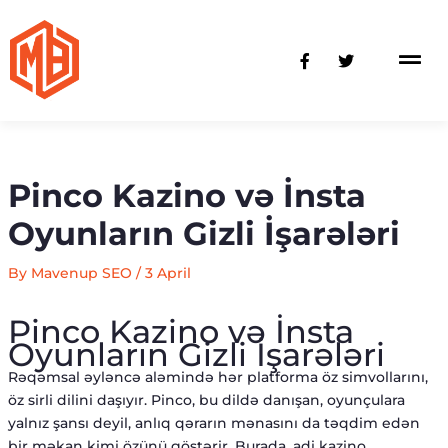
Skip
to
F
T
content
a
w
c
i
e
t
b
t
o
e
o
r
k
-
Pinco Kazino və İnsta
f
Oyunların Gizli İşarələri
By
Mavenup SEO
/
3 April
Pinco Kazino və İnsta
Oyunların Gizli İşarələri
Rəqəmsal əyləncə aləmində hər platforma öz simvollarını,
öz sirli dilini daşıyır. Pinco, bu dildə danışan, oyunçulara
yalnız şansı deyil, anlıq qərarın mənasını da təqdim edən
bir məkan kimi özünü göstərir. Burada, adi kazino