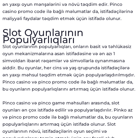
ən yaxşı oyun mənşələrini və növü təqdim edir. Pinco
casino promo code ilə bağlı məlumatlar da, istifadəçilərinə
maliyyəli faydalar təqdim etmək üçün istifadə olunur.
Slot Oyunlarının
Populyarlıqları
Slot oyunlarının populyarlıqları, onların basit və təhlükəsiz
oyun mekanizmalarına asan istifadəsine və ən azı 1
simvoldan ibarət rəqəmlər və simvollarla oynanmasına
aiddir. Bu oyunlar, her cins və yaş qrupunda istifadəçilərə
ən yaxşı məhsul təqdim etmək üçün populyarlaşdırılmışdır.
Pinco casino və pinco promo code ilə bağlı məlumatlar da,
bu oyunların populyarlıqlarını artırmaq üçün istifadə olunur.
Pinco casino və pinco game məhsulları arasında, slot
oyunları ən çox istifadə edilir və populyarlaşdırılır. Pinko az
və pinco promo code ilə bağlı məlumatlar da, bu oyunların
populyarlıqlarını artırmaq üçün istifadə olunur. Slot
oyunlarının növü, istifadəçilərin oyun seçimi və