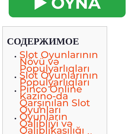
▶️ OYNA
СОДЕРЖИМОЕ
Slot Oyunlarının
Növü və
Populyarlıqları
Slot Oyunlarının
Populyarlıqları
Pinco Online
Kazino-da
Qarşınılan Slot
Oyunları
Oyunların
Qalibliyi və
Qaliblikasılığı