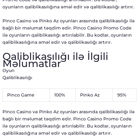
oyunların qaliblikasılığına əməl edir və qaliblikasılığı artırır.
Pinco Casino və Pinko Az oyunları arasında qaliblikasılığı ilə
bağlı bir məlumat təqdim edir. Pinco Casino Promo Code
ilə oyunların qaliblikasılığı artırılabilir. Bu kodlar, oyunların
qaliblikasılığına əməl edir və qaliblikasılığı artırır.
Qaliblikasılığı ilə İlgili
Məlumatlar
Oyun
Qaliblikasılığı
Pinco Game
100%
Pinko Az
95%
Pinco Casino və Pinko Az oyunları arasında qaliblikasılığı ilə
bağlı bir məlumat təqdim edir. Pinco Casino Promo Code
ilə oyunların qaliblikasılığı artırılabilir. Bu kodlar, oyunların
qaliblikasılığına əməl edir və qaliblikasılığı artırır.